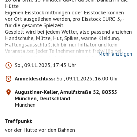
Hütte
Eigenen Eisstock mitbringen oder Eisstöcke können
vor Ort ausgeliehen werden, pro Eisstock EURO 5,--
für die gesamte Spielzeit.
Gespielt wird bei jedem Wetter, also passend anziehen
Handschuhe, Mütze, Hut, Spikes, warme Kleidung.
Haftungsausschluß, ich bin nur Initiator und kein
Veranstalter, jeder Teilnehmer nimmt freiwillig teil
Mehr anzeigen
und entbindet den Initiator von jeglicher Haftung
oder Schadenersatz, egal aus welchem Rechtsgrund
So., 09.11.2025, 17:45 Uhr
auch immer.
Wer nicht kommt oder sich nicht rechtzeitig 2 Tage
Anmeldeschluss:
So., 09.11.2025, 16:00 Uhr
vorher abmeldet bezahlt die 8€,
die Bahn ist reserviert und muß bezahlt werden, bei
Augustiner-Keller, Arnulfstraße 52, 80335
weniger Teilnehmer erhöt sich der Betrag
München, Deutschland
München
Treffpunkt
vor der Hütte vor den Bahnen