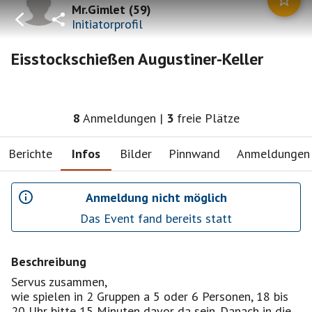
Mr.Gimlet
(
59
)
Initiatorprofil
Eisstockschießen Augustiner-Keller
8
Anmeldungen
|
3
freie Plätze
Berichte
Infos
Bilder
Pinnwand
Anmeldungen
Anmeldung nicht möglich
Das Event fand bereits statt
Beschreibung
Servus zusammen,
wie spielen in 2 Gruppen a 5 oder 6 Personen, 18 bis
20 Uhr bitte 15 Minuten davor da sein. Danach in die