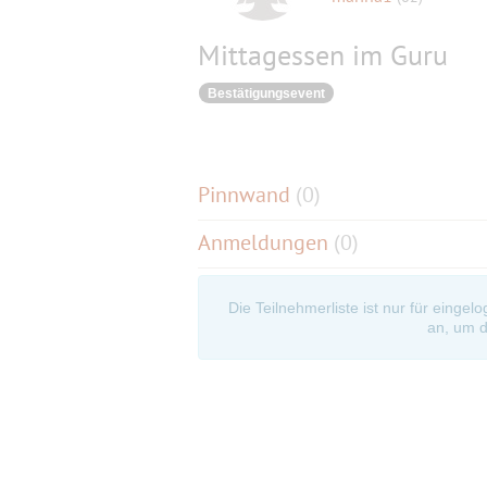
Mittagessen im Guru
Bestätigungsevent
Pinnwand
(
0
)
Anmeldungen
(0)
Die Teilnehmerliste ist nur für eingel
an, um d