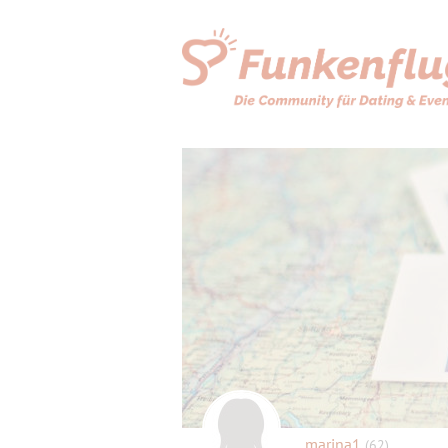
marina1
(62)