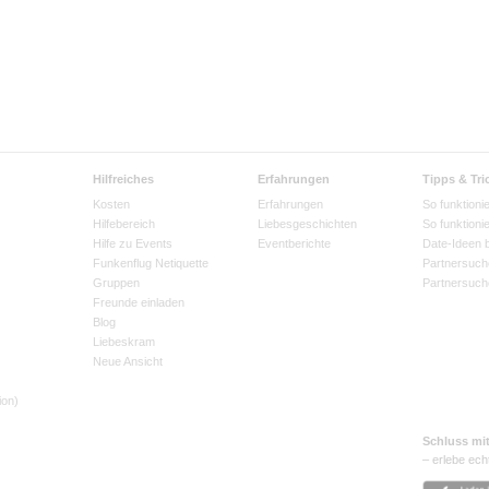
Hilfreiches
Erfahrungen
Tipps & Tri
Kosten
Erfahrungen
So funktionie
Hilfebereich
Liebesgeschichten
So funktioni
Hilfe zu Events
Eventberichte
Date-Ideen 
Funkenflug Netiquette
Partnersuch
Gruppen
Partnersuch
Freunde einladen
Blog
Liebeskram
Neue Ansicht
ion)
Schluss mi
– erlebe ech