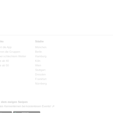
cks
Städte
rt die App
München
eren die Gruppen
Berlin
bei schlechtem Wetter
Hamburg
e ab 40
Köln
e ab 50
Wien
Stuttgart
Dresden
Frankfurt
Nürnberg
t dem ewigen Swipen
tes Kennenlernen bei kostenlosen Events! 🎉