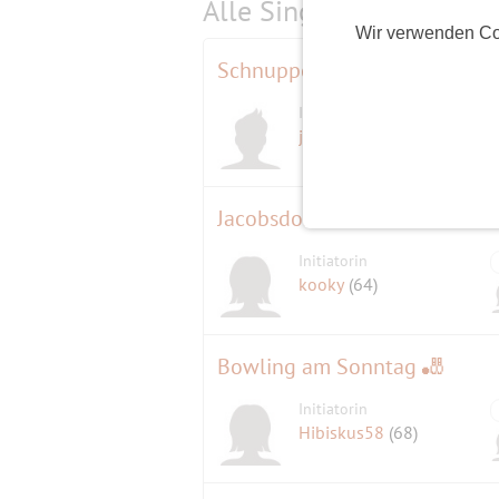
Alle Single-Events am
s
Wir verwenden Co
Schnupper-Rudern - Tag der o
Initiator
jackdaniels
(69)
Jacobsdorf
Initiatorin
kooky
(64)
Bowling am Sonntag 🎳
Initiatorin
Hibiskus58
(68)