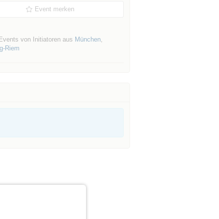
Event merken
Events von Initiatoren aus
München
,
ng-Riem