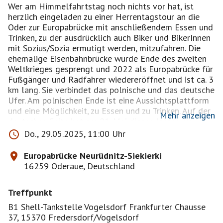
Wer am Himmelfahrtstag noch nichts vor hat, ist
herzlich eingeladen zu einer Herrentagstour an die
Oder zur Europabrücke mit anschließendem Essen und
Trinken, zu der ausdrücklich auch Biker und BikerInnen
mit Sozius/Sozia ermutigt werden, mitzufahren. Die
ehemalige Eisenbahnbrücke wurde Ende des zweiten
Weltkrieges gesprengt und 2022 als Europabrücke für
Fußgänger und Radfahrer wiedereröffnet und ist ca. 3
km lang. Sie verbindet das polnische und das deutsche
Ufer. Am polnischen Ende ist eine Aussichtsplattform
und eine Möglichkeit, zu Essen und zu Trinken. Auf der
Mehr anzeigen
deutschen Seite hat am 01. Mai diesen Jahres ein
kleines Cafe eröffnet, es ist ab 12 Uhr geöffnet. Laßt
Do., 29.05.2025, 11:00 Uhr
es uns ausprobieren! LG Ute
Europabrücke Neurüdnitz-Siekierki
16259 Oderaue, Deutschland
Treffpunkt
B1 Shell-Tankstelle Vogelsdorf Frankfurter Chausse
37, 15370 Fredersdorf/Vogelsdorf