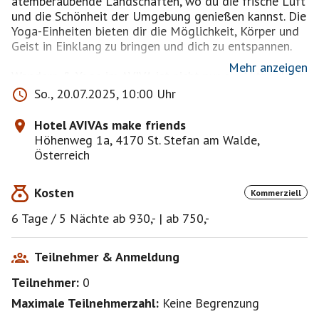
atemberaubende Landschaften, wo du die frische Luft
und die Schönheit der Umgebung genießen kannst. Die
Yoga-Einheiten bieten dir die Möglichkeit, Körper und
Geist in Einklang zu bringen und dich zu entspannen.
Mehr anzeigen
Wandern & Yoga im AVIVA ist nicht nur ein Aktivurlaub,
sondern auch eine Gelegenheit, neue Freundschaften
So., 20.07.2025, 10:00 Uhr
zu schließen und unvergessliche Momente zu erleben.
Komm zu uns und entdecke die perfekte Balance
Hotel AVIVAs make friends
zwischen Aktivität und Entspannung!“
Höhenweg 1a, 4170 St. Stefan am Walde,
Österreich
Genieße Yoga auf grünen Wiesen am Waldrand mit
herrlicher Aussicht über das Mühlviertel. Erkunde den
Kosten
Kommerziell
Böhmerwald bei Wanderungen in der Gruppe. Egal ob
du geübt oder ungeübt bist, bei unseren Yogaeinheiten
6 Tage / 5 Nächte ab 930,- | ab 750,-
kann Jeder mitmachen. Die Wanderungen führen durch
die sanfte Hügellandschaft und sind daher für jedes
Fitnesslevel geeignet.
Teilnehmer & Anmeldung
Teilnehmer:
0
Die Kombination von Yoga und Wandern ermöglicht es
den Teilnehmern, die Vorteile beider Aktivitäten zu
Maximale Teilnehmerzahl:
Keine Begrenzung
genießen. Yoga kann vor oder nach einer Wanderung