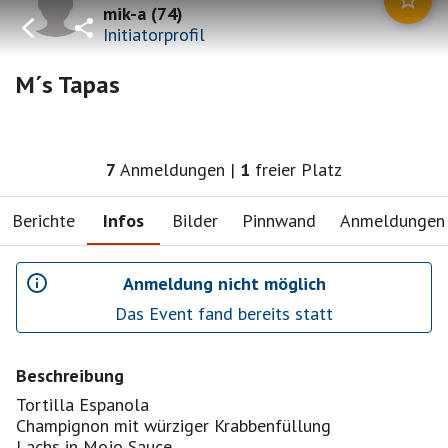
mik-a
(
74
)
Initiatorprofil
M´s Tapas
7
Anmeldungen
|
1
freier Platz
Berichte
Infos
Bilder
Pinnwand
Anmeldungen
Anmeldung nicht möglich
Das Event fand bereits statt
Beschreibung
Tortilla Espanola
Champignon mit würziger Krabbenfüllung
Lachs in Mojo Sauce