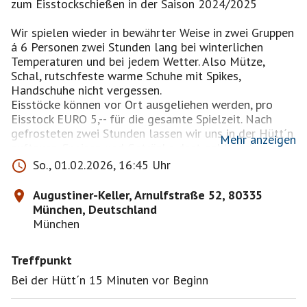
zum Eisstockschießen in der Saison 2024/2025
Wir spielen wieder in bewährter Weise in zwei Gruppen
á 6 Personen zwei Stunden lang bei winterlichen
Temperaturen und bei jedem Wetter. Also Mütze,
Schal, rutschfeste warme Schuhe mit Spikes,
Handschuhe nicht vergessen.
Eisstöcke können vor Ort ausgeliehen werden, pro
Eisstock EURO 5,-- für die gesamte Spielzeit. Nach
gefrosteten zwei Stunden lassen wir uns in der Hütt´n
Mehr anzeigen
auftauen. Speisen und Getränke dort, zahlt jeder
selbst.
So., 01.02.2026, 16:45 Uhr
Ich versuche 6 Frauen und 6 Männer als Teilnehmer
zusammen zu bringen.
Augustiner-Keller, Arnulfstraße 52, 80335
Bahn incl. Unkostenpauschale bei 12 Teilnehmer pro
München, Deutschland
Person EURO 6,-- für
München
2 Stunden, bei weniger Teilnehmer erhöhen sich die
Kosten.
Treffpunkt
Zugesagte Teilnehmer bitte unbedingt kommen, die
Bahn ist gebucht! Bei Verhinderung bitte mindestens 2
Bei der Hütt´n 15 Minuten vor Beginn
Tage vorher absagen!
Treffpunkt: ist jeweils an der Hütt´n im Biergarten.