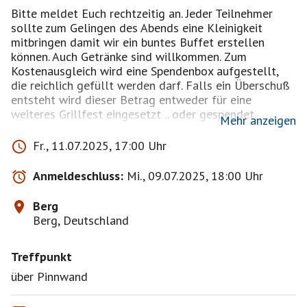
Bitte meldet Euch rechtzeitig an. Jeder Teilnehmer
sollte zum Gelingen des Abends eine Kleinigkeit
mitbringen damit wir ein buntes Buffet erstellen
können. Auch Getränke sind willkommen. Zum
Kostenausgleich wird eine Spendenbox aufgestellt,
die reichlich gefüllt werden darf. Falls ein Überschuß
entsteht wird dieser Betrag entweder für eine
weiteres Grillfest eingesetzt .. oder gespendet.
Mehr anzeigen
Die genaue Adresse folgt über Pinnwand. Zuerst
Fr., 11.07.2025, 17:00 Uhr
werden die Teilnehmer der Badmintongruppe
Badminton für Anfänger bestätigt.
Anmeldeschluss:
Mi., 09.07.2025, 18:00 Uhr
Wir freuen uns auf einen wunderschönen Abend.
Berg
Berg, Deutschland
Treffpunkt
über Pinnwand