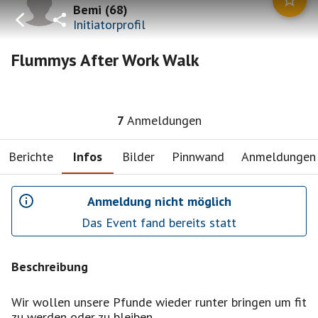
Bemi
(
68
)
Initiatorprofil
Flummys After Work Walk
7
Anmeldungen
Berichte
Infos
Bilder
Pinnwand
Anmeldungen
Anmeldung nicht möglich
Das Event fand bereits statt
Beschreibung
Wir wollen unsere Pfunde wieder runter bringen um fit
zu werden oder zu bleiben.