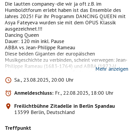
Die lautten companey -die wir ja oft z.B. im
Humboldtforum erlebt haben ist das Ensemble des
Jahres 2025! Für ihr Programm DANCING QUEEN mit
Asya Fateyeva wurden sie mit dem OPUS Klassik
ausgezeichnet.!!!
Dancing Queen
Dauer: 120 min inkl. Pause
ABBA vs. Jean-Philippe Rameau
Diese beiden Giganten der europäischen
Musikgeschichte zu verbinden, scheint verwegen: Jean-
Philippe Rameau (1683-1764) und ABBA (1972-)!
Mehr anzeigen
Schon beim zweiten Hinhören finden sich jedoch
unzählige Gemeinsamkeiten: die Originalität und
Sa., 23.08.2025, 20:00 Uhr
Eingängigkeit ihrer Melodien, die rhythmische
Beschwingtheit, sowie beider uneingeschränkte
Anmeldeschluss:
Fr., 22.08.2025, 18:00 Uhr
Popularität.
Unter dem Titel Dancing Queen schlägt die Lautten
Freilichtbühne Zitadelle in Berlin Spandau
Compagney eine Brücke in die Zeit, als weniger die
13599 Berlin, Deutschland
Queens und vielmehr die Kings auf der Tanzfläche
anzutreffen waren. ABBAs Musik wird dabei auf
Treffpunkt
Instrumenten der Barockzeit gespielt und mit der