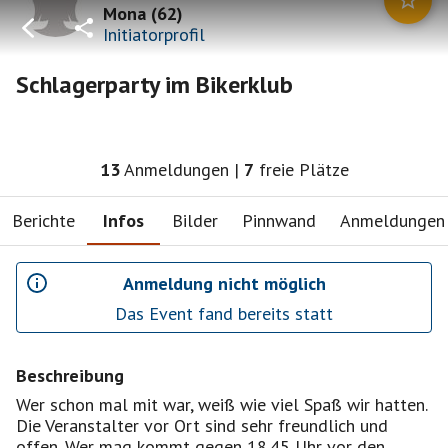
Mona
(
62
)
Initiatorprofil
Schlagerparty im Bikerklub
13
Anmeldungen
|
7
freie Plätze
Berichte
Infos
Bilder
Pinnwand
Anmeldungen
Anmeldung nicht möglich
Das Event fand bereits statt
Beschreibung
Wer schon mal mit war, weiß wie viel Spaß wir hatten.
Die Veranstalter vor Ort sind sehr freundlich und
offen. Wer mag kommt gegen 18.45 Uhr vor den