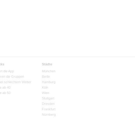
cks
Städte
rt die App
München
eren die Gruppen
Berlin
bei schlechtem Wetter
Hamburg
e ab 40
Köln
e ab 50
Wien
Stuttgart
Dresden
Frankfurt
Nürnberg