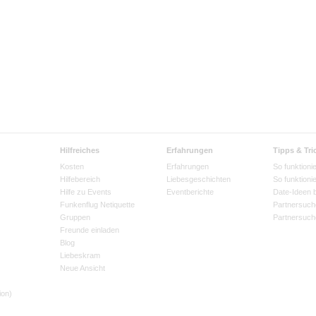
Hilfreiches
Erfahrungen
Tipps & Tri
Kosten
Erfahrungen
So funktionie
Hilfebereich
Liebesgeschichten
So funktioni
Hilfe zu Events
Eventberichte
Date-Ideen 
Funkenflug Netiquette
Partnersuch
Gruppen
Partnersuch
Freunde einladen
Blog
Liebeskram
Neue Ansicht
ion)