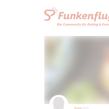
Nate
(57)