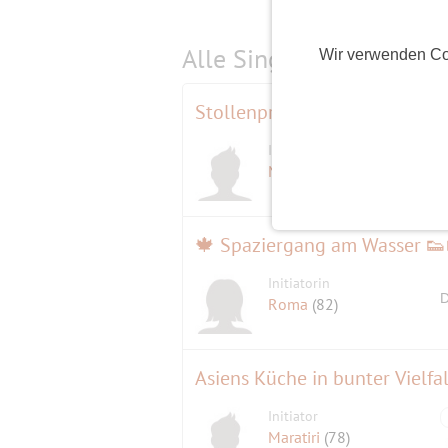
Alle Single-Events am
s
Wir verwenden Co
Stollenprüfung der Bäcker-I
Initiator
Maratiri
(78)
Initiatorin
D
Roma
(82)
Asiens Küche in bunter Vielfal
Initiator
Maratiri
(78)