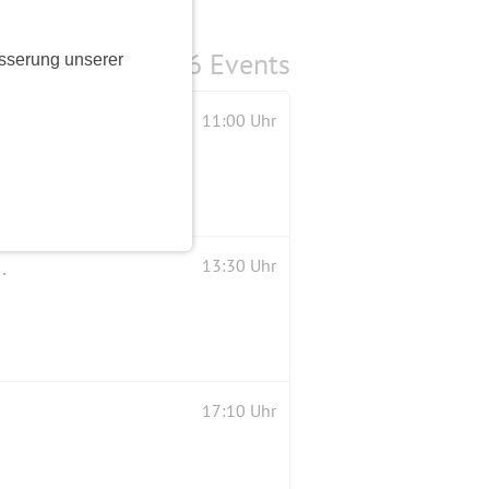
6 Events
sserung unserer
11:00 Uhr
h 🍁 🍂 herbstlichen Wald 🍂 🌞🍁🍁
13:30 Uhr
17:10 Uhr