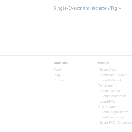
Single-Events am
nächsten Tag
»
Über uns
Events
Team
Event Guide
Blog
Kostenlose Events
Presse
Event-Netiquette
Teilnehmen
Eventkalender
Events teilnehmen
Event-FAQ
Organisieren
Events organisieren
Event Belohnung
Event-FAQ (Organisat