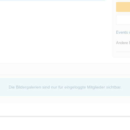
Events d
Andere 
Die Bildergalerien sind nur für eingeloggte Mitglieder sichtbar.