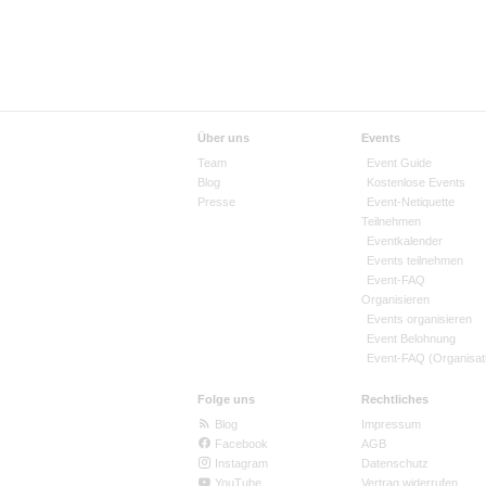
Über uns
Events
Team
Event Guide
Blog
Kostenlose Events
Presse
Event-Netiquette
Teilnehmen
Eventkalender
Events teilnehmen
Event-FAQ
Organisieren
Events organisieren
Event Belohnung
Event-FAQ (Organisat
Folge uns
Rechtliches
Blog
Impressum
Facebook
AGB
Instagram
Datenschutz
YouTube
Vertrag widerrufen