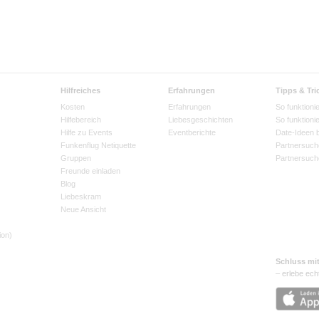
Hilfreiches
Erfahrungen
Tipps & Tri
Kosten
Erfahrungen
So funktionie
Hilfebereich
Liebesgeschichten
So funktioni
Hilfe zu Events
Eventberichte
Date-Ideen 
Funkenflug Netiquette
Partnersuch
Gruppen
Partnersuch
Freunde einladen
Blog
Liebeskram
Neue Ansicht
ion)
Schluss mi
– erlebe ech