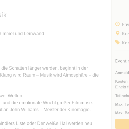
ik
Fre
Kre
 Himmel und Leinwand
Kon
Eventi
die Schatten länger werden, beginnt in der
Anmeld
 Klang wird Raum – Musik wird Atmosphäre – die
Kosten
Eintritt f
wei Welten:
Teilneh
ic und die emotionale Wucht großer Filmmusik.
Max. Te
but an John Williams – Meister der Kinomagie.
Max. Be
indlers Liste oder Der weiße Hai werden neu