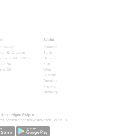
cks
Städte
rt die App
München
eren die Gruppen
Berlin
bei schlechtem Wetter
Hamburg
e ab 40
Köln
e ab 50
Wien
Stuttgart
Dresden
Frankfurt
Nürnberg
t dem ewigen Swipen
tes Kennenlernen bei kostenlosen Events! 🎉