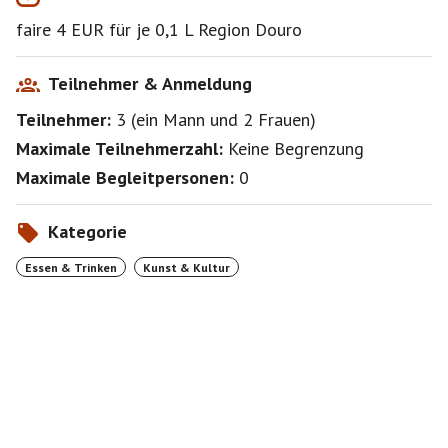
Marmeladen, Chutneys, Honige, Nussmuse,
faire 4 EUR für je 0,1 L Region Douro
Feigenprodukte, Trockenfrüchte, Olivenöle, eingelegte
Oliven, Fischkonserven im Glas, Meersalze, Kräuter,
Reis, Tees und Co. auf die Themen Mode und Schmuck.
Teilnehmer & Anmeldung
Guter Geschmack und nachhaltige Konzepte verbinden
Teilnehmer:
3
(
ein Mann
und
2 Frauen
)
und wirken branchenübergreifend.
Einen Schönen Abend - Uma Noite Adorável
Maximale Teilnehmerzahl:
Keine Begrenzung
Maximale Begleitpersonen:
0
Kategorie
Essen & Trinken
Kunst & Kultur