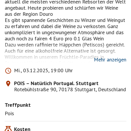
aktuell die meisten verschiedenen Rebsorten der Welt
angebaut. Heute probieren und schlürfen wir Weine
aus der Region Douro
Es gibt spannende Geschichten zu Winzer und Weingut
zu erfahren und dabei die Weine zu verkosten. Ganz
unkompliziert in ungezwungener Atmosphäre und das
auch noch zu fairen 4 Euro pro 0.1 Glas Wein
Dazu werden raffinierte Häppchen (Petiscos) gereicht.
Auch für eine alkoholfreie Alternative ist gesorgt.
Willkommen in unserem Früchtle-Paradies in
Mehr anzeigen
Stuttgart-West! Wenige Schritte von der S-Bahn und
Bus-Haltestelle Schwabstraße entfernt, erwartet dich
Mi., 03.12.2025, 19:00 Uhr
der unverfälscht gute Geschmack sogar gleich im
doppelten Sinne.
POIS – Natürlich Portugal. Stuttgart
Auszug aus einem Flyer von POiS
Rotebühlstraße 90, 70178 Stuttgart, Deutschland
In Ladengemeinschaft mit der Kleiderei und Ida
Fischer Schmuck trifft unser unbehandeltes Obst und
Treffpunkt
Gemüse aus Portugal auf ein stetig wachsendes
Weinsortiment, handgemachte Keramik aus Odemira
Pois
und Olhão, wunderschöne Textilien aus Porto und
Mira de Aire sowie mit Liebe in Portugal und
Kosten
Winnenden hergestellte Manufakturwaren wie