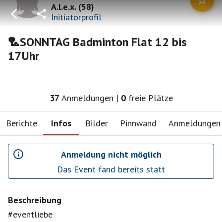
A.l.e.x.
(
58
)
Initiatorprofil
🏸SONNTAG Badminton Flat 12 bis
17Uhr
37
Anmeldungen
|
0
freie Plätze
Berichte
Infos
Bilder
Pinnwand
Anmeldungen
Anmeldung nicht möglich
Das Event fand bereits statt
Beschreibung
#eventliebe