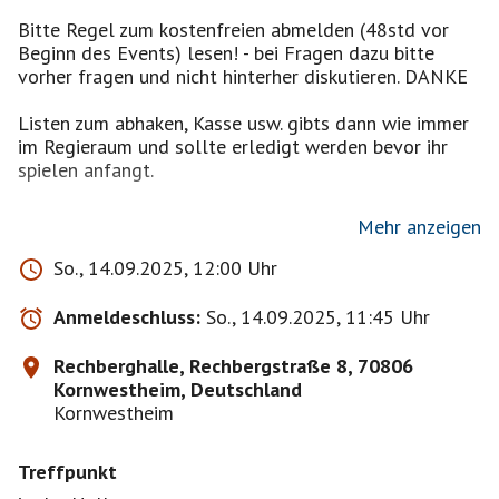
Bitte Regel zum kostenfreien abmelden (48std vor
Beginn des Events) lesen! - bei Fragen dazu bitte
vorher fragen und nicht hinterher diskutieren. DANKE
Listen zum abhaken, Kasse usw. gibts dann wie immer
im Regieraum und sollte erledigt werden bevor ihr
spielen anfangt.
Mehr anzeigen
Zahlung per PAYPAL ist möglich / Barzahlung
So., 14.09.2025, 12:00 Uhr
natürlich auch weiterhin.
Paypaladresse gibts gerne auf Nachfrage wenn noch
Anmeldeschluss:
So., 14.09.2025, 11:45 Uhr
nicht bekannt. (stusire........)
Rechberghalle, Rechbergstraße 8, 70806
Event 3 oder 5 Std. je nach Teilnehmer
Kornwestheim, Deutschland
Bitte bei Interesse immer auf die Warteliste setzen da
Kornwestheim
nur bei genügend Anmeldungen die Rechberghalle 5
Std angemietet wird.
Treffpunkt