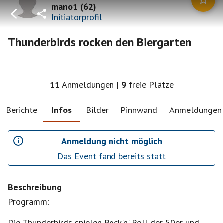
mano1
(
62
)
Initiatorprofil
Thunderbirds rocken den Biergarten
11
Anmeldungen
|
9
freie Plätze
Berichte
Infos
Bilder
Pinnwand
Anmeldungen
Anmeldung nicht möglich
Das Event fand bereits statt
Beschreibung
Programm:
Die Thunderbirds spielen Rock'n' Roll der 50er und