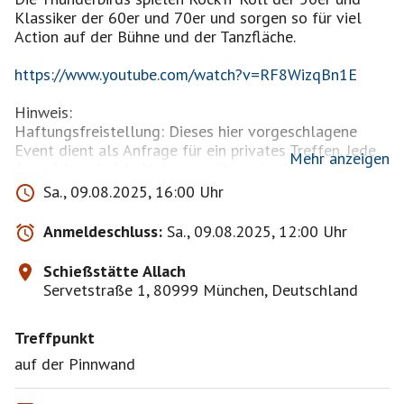
Klassiker der 60er und 70er und sorgen so für viel
Action auf der Bühne und der Tanzfläche.
https://www.youtube.com/watch?v=RF8WizqBn1E
Hinweis:
Haftungsfreistellung: Dieses hier vorgeschlagene
Event dient als Anfrage für ein privates Treffen. Jede
Mehr anzeigen
Anmeldung beinhaltet gegenüber mir als Initiator des
Treffens eine komplette Haftungsfreistellung für alle
Sa., 09.08.2025, 16:00 Uhr
möglichen Sach-, Personen- oder Vermögens-schäden,
die aus der Teilnahme entstehen können. Teilnehmer
Anmeldeschluss:
Sa., 09.08.2025, 12:00 Uhr
und Begleitpersonen nehmen auf eigene Gefahr teil
Diese Haftungsfreistellung wird mit jeder Anmeldung
Schießstätte Allach
zum Event anerkannt und wirksam.
Servetstraße 1, 80999 München, Deutschland
Treffpunkt
auf der Pinnwand