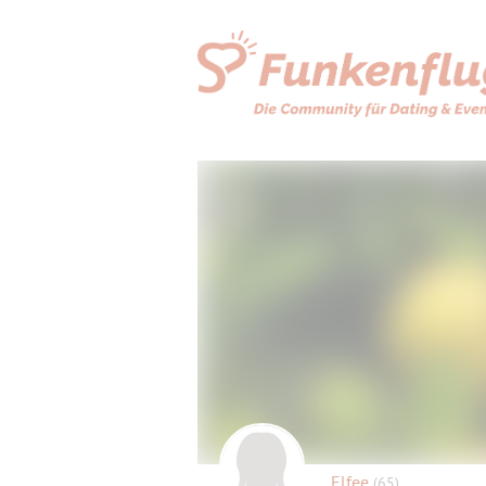
Elfee
(65)