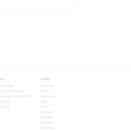
cks
Städte
rt die App
München
eren die Gruppen
Berlin
bei schlechtem Wetter
Hamburg
e ab 40
Köln
e ab 50
Wien
Stuttgart
Dresden
Frankfurt
Nürnberg