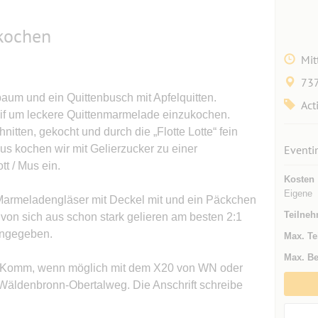
kochen
Mit
737
aum und ein Quittenbusch mit Apfelquitten.
Act
reif um leckere Quittenmarmelade einzukochen.
tten, gekocht und durch die „Flotte Lotte“ fein
Mus kochen wir mit Gelierzucker zu einer
Eventi
t / Mus ein.
Kosten
Eigene
 Marmeladengläser mit Deckel mit und ein Päckchen
Teilneh
 von sich aus schon stark gelieren am besten 2:1
angegeben.
Max. Te
Max. Be
e. Komm, wenn möglich mit dem X20 von WN oder
e Wäldenbronn-Obertalweg. Die Anschrift schreibe