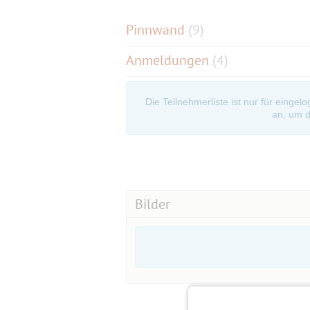
Pinnwand
(
9
)
Anmeldungen
(4)
Die Teilnehmerliste ist nur für eingel
an, um d
Bilder