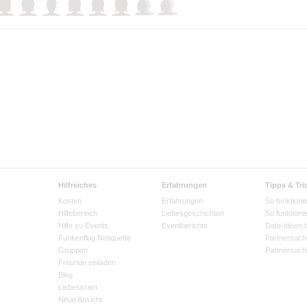
Hilfreiches
Erfahrungen
Tipps & Tri
Kosten
Erfahrungen
So funktionie
Hilfebereich
Liebesgeschichten
So funktioni
Hilfe zu Events
Eventberichte
Date-Ideen 
Funkenflug Netiquette
Partnersuch
Gruppen
Partnersuch
Freunde einladen
Blog
Liebeskram
Neue Ansicht