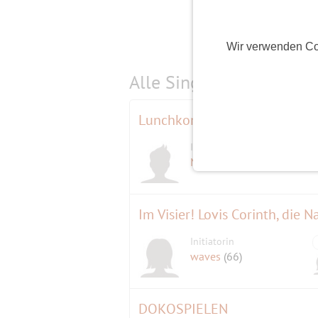
Wir verwenden Co
Alle Single-Events am
s
Lunchkonzert
Initiator
D
Maratiri
(78)
Im Visier! Lovis Corinth, die 
Initiatorin
waves
(66)
DOKOSPIELEN