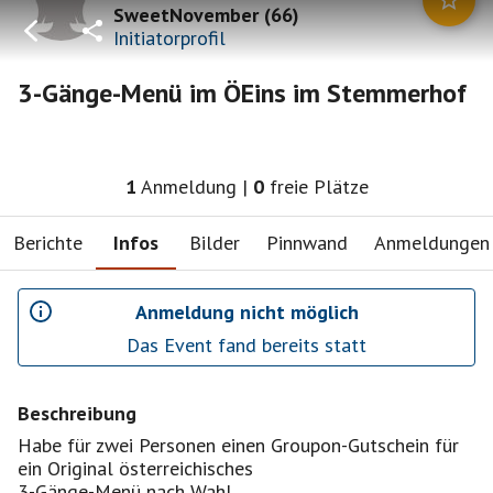
SweetNovember
(
66
)
Initiatorprofil
3-Gänge-Menü im ÖEins im Stemmerhof
1
Anmeldung
|
0
freie Plätze
Berichte
Infos
Bilder
Pinnwand
Anmeldungen
Anmeldung nicht möglich
Das Event fand bereits statt
Beschreibung
Habe für zwei Personen einen Groupon-Gutschein für
ein Original österreichisches
3-Gänge-Menü nach Wahl.