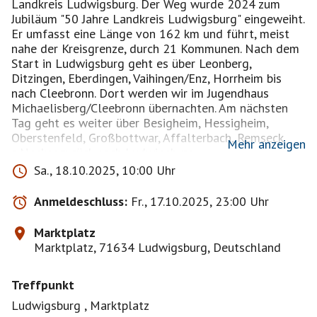
Landkreis Ludwigsburg. Der Weg wurde 2024 zum
Jubiläum "50 Jahre Landkreis Ludwigsburg" eingeweiht.
Er umfasst eine Länge von 162 km und führt, meist
nahe der Kreisgrenze, durch 21 Kommunen. Nach dem
Start in Ludwigsburg geht es über Leonberg,
Ditzingen, Eberdingen, Vaihingen/Enz, Horrheim bis
nach Cleebronn. Dort werden wir im Jugendhaus
Michaelisberg/Cleebronn übernachten. Am nächsten
Tag geht es weiter über Besigheim, Hessigheim,
Oberstenfeld, Großbottwar, Affalterbach, Remseck
Mehr anzeigen
a.Neckar zurück nach Ludwigsburg.
1. Tag ca. 85 km / ca. 900hm
Sa., 18.10.2025, 10:00 Uhr
2. Tag ca. 80 km / ca. 900hm
Beide Touren sind anspruchsvoll
Anmeldeschluss:
Fr., 17.10.2025, 23:00 Uhr
Helmpflicht - jeder fährt auf eigene Verantwortung !!!
Eine Haftung wird ausgeschlossen
Marktplatz
Übernachtung im Jugendhaus Michaelisberg EZ
Marktplatz, 71634 Ludwigsburg, Deutschland
70€/Pers. incl. Frühstück, DZ oder Mehrbettzimmer
60€/Pers. incl. Frühstück. Jeder bucht selber. Wer
Treffpunkt
möchte kann Abendessen für 12€ dazubuchen. Wir
würden aber abends essen gehen.
Ludwigsburg , Marktplatz
Es ist kein Muss, wenn jemand woanders in der Nähe