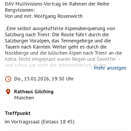
DAV Multivisions-Vortrag im Rahmen der Reihe
Bergvisionen:
Von und mit: Wolfgang Rosenwirth
„Eine selbst ausgetüftelte Alpenüberquerung von
Salzburg nach Triest: Die Route führt durch die
Salzburger Voralpen, das Tennengebirge und die
Tauern nach Kärnten. Weiter geht es durch die
Nockberge und die Julischen Alpen nach Triest an die
Adria. Nicht eingeplant waren Regen und Gewitter –
und schon gar nicht der Wintereinbruch in den
Mehr anzeigen
Julischen Alpen.“
Do., 15.01.2026, 19:30 Uhr
Wir treffen uns vor Ort, wer schon etwas früher
Rathaus Gilching
kommen kann darf gerne schon reingehen und Plätze
München
reservieren und den genauen Platz auf der Pinnwand
posten.
Treffpunkt
Einlass ab 18:45
im Vortragssaal (Einlass 18:45)