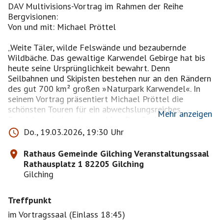
DAV Multivisions-Vortrag im Rahmen der Reihe
Bergvisionen:
Von und mit: Michael Pröttel
„Weite Täler, wilde Felswände und bezaubernde
Wildbäche. Das gewaltige Karwendel Gebirge hat bis
heute seine Ursprünglichkeit bewahrt. Denn
Seilbahnen und Skipisten bestehen nur an den Rändern
des gut 700 km² großen »Naturpark Karwendel«. In
seinem Vortrag präsentiert Michael Pröttel die
schönsten Touren für ein abwechslungsreiches
Mehr anzeigen
Bergjahr zwischen Isar und Inn. Das Spektrum reicht
dabei von einfachen Talwanderungen zu
Do., 19.03.2026, 19:30 Uhr
anspruchsvollen Gratüberschreitungen, von
gemütlichen Winterwanderungen bis zu steilen
Rathaus Gemeinde Gilching Veranstaltungssaal
Skitouren-Zielen.“
Rathausplatz 1 82205 Gilching
Gilching
Wir treffen uns vor Ort, wer schon etwas früher
Treffpunkt
kommen kann darf gerne schon reingehen und Plätze
reservieren und den genauen Platz auf der Pinnwand
im Vortragssaal (Einlass 18:45)