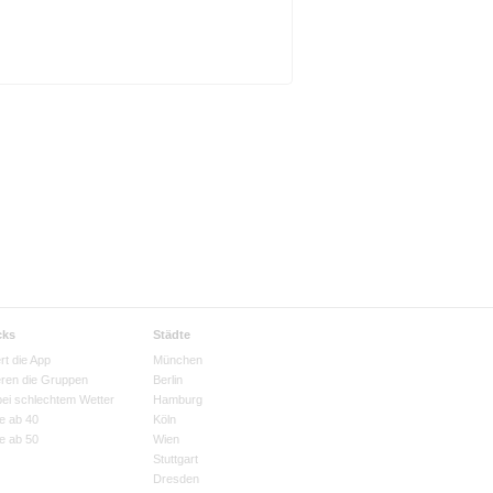
cks
Städte
rt die App
München
eren die Gruppen
Berlin
bei schlechtem Wetter
Hamburg
e ab 40
Köln
e ab 50
Wien
Stuttgart
Dresden