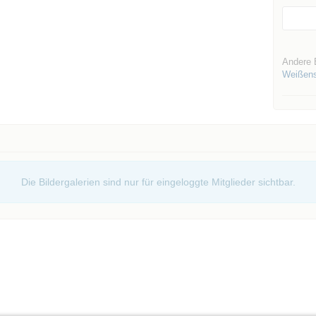
Andere 
Weißen
Die Bildergalerien sind nur für eingeloggte Mitglieder sichtbar.