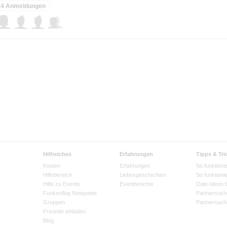
4 Anmeldungen
Hilfreiches
Erfahrungen
Tipps & Tri
Kosten
Erfahrungen
So funktionie
Hilfebereich
Liebesgeschichten
So funktioni
Hilfe zu Events
Eventberichte
Date-Ideen 
Funkenflug Netiquette
Partnersuch
Gruppen
Partnersuch
Freunde einladen
Blog