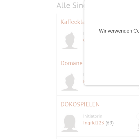
Alle Single-Events am
s
Kaffeeklatsch in Neukladow
Wir verwenden Co
Initiator
Gremlin58
(68)
Domäne Dahlem und Restaura
Initiator
Holger
(62)
DOKOSPIELEN
Initiatorin
Ingrid123
(69)