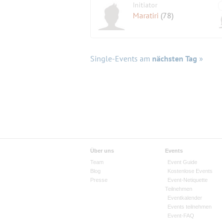
Initiator
Maratiri
(78)
Single-Events am
nächsten Tag
»
Über uns
Events
Team
Event Guide
Blog
Kostenlose Events
Presse
Event-Netiquette
Teilnehmen
Eventkalender
Events teilnehmen
Event-FAQ