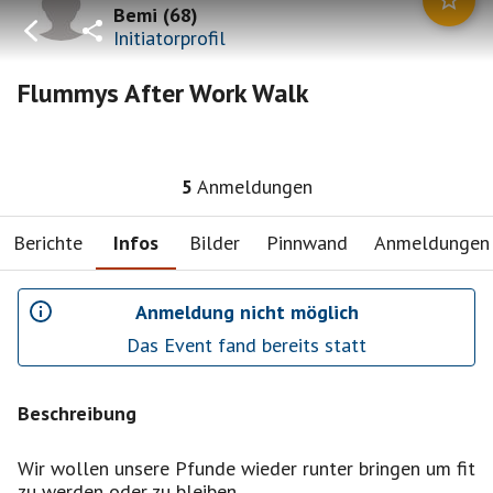
Bemi
(
68
)
Initiatorprofil
Flummys After Work Walk
5
Anmeldungen
Berichte
Infos
Bilder
Pinnwand
Anmeldungen
Anmeldung nicht möglich
Das Event fand bereits statt
Beschreibung
Wir wollen unsere Pfunde wieder runter bringen um fit
zu werden oder zu bleiben.