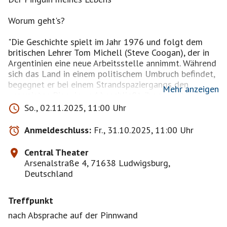
Worum geht's?
"Die Geschichte spielt im Jahr 1976 und folgt dem
britischen Lehrer Tom Michell (Steve Coogan), der in
Argentinien eine neue Arbeitsstelle annimmt. Während
sich das Land in einem politischem Umbruch befindet,
begegnet er bei einem Strandspaziergangs den
Mehr anzeigen
verwaisten Pinguin und beschließt, ihn zu retten. Der
Pinguin, den er Juan Salvador tauft, wird schnell zu
So., 02.11.2025, 11:00 Uhr
einem treuen Begleiter und verändert Toms Leben auf
unerwartete Weise. Obwohl Haustiere an seiner Schule
Anmeldeschluss:
Fr., 31.10.2025, 11:00 Uhr
strikt untersagt sind, kann der Pinguin nicht Toms
Herz, sondern auch das der Schülerschaft und der
Central Theater
Belegschaft erweisen. Durch die außergewöhnliche
Arsenalstraße 4, 71638 Ludwigsburg,
Freundschaft mit dem Pinguin lernt Tom nicht nur
Deutschland
über das Leben in einer fremden Kultur, sondern auch
viel über sich selbst und seine Fähigkeit, anderen zu
Treffpunkt
helfen."
nach Absprache auf der Pinnwand
Im Anschluss könnten wir vielleicht noch was