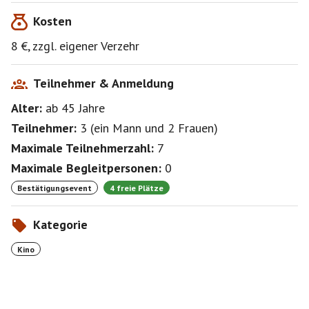
trinken/essen gehen. Ludwigsburg bietet da genügend
Kosten
Anlaufstellen :zwinker:
8 €, zzgl. eigener Verzehr
Teilnehmer & Anmeldung
Alter:
ab 45
Jahre
Teilnehmer:
3
(
ein Mann
und
2 Frauen
)
Maximale Teilnehmerzahl:
7
Maximale Begleitpersonen:
0
Bestätigungsevent
4 freie Plätze
Kategorie
Kino