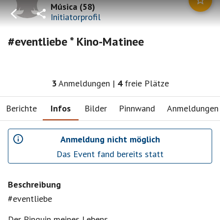
Música
(
58
)
Initiatorprofil
#eventliebe * Kino-Matinee
3
Anmeldungen
|
4
freie Plätze
Berichte
Infos
Bilder
Pinnwand
Anmeldungen
Anmeldung nicht möglich
Das Event fand bereits statt
Beschreibung
#eventliebe
Der Pinguin meines Lebens