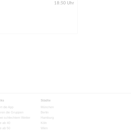
18:30 Uhr
cks
Städte
rt die App
München
eren die Gruppen
Berlin
bei schlechtem Wetter
Hamburg
e ab 40
Köln
e ab 50
Wien