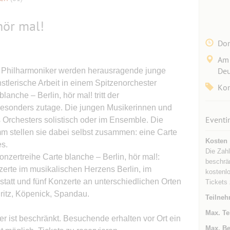
hör mal!
Don
Am 
Deu
r Philharmoniker werden herausragende junge
stlerische Arbeit in einem Spitzenorchester
Kon
lanche – Berlin, hör mal! tritt der
sonders zutage. Die jungen Musikerinnen und
Eventi
s Orchesters solistisch oder im Ensemble. Die
 stellen sie dabei selbst zusammen: eine Carte
Kosten
s.
Die Zahl
zertreihe Carte blanche – Berlin, hör mal!:
beschrän
erte im musikalischen Herzens Berlin, im
kostenlo
att und fünf Konzerte an unterschiedlichen Orten
Tickets 
Britz, Köpenick, Spandau.
Teilneh
Max. Te
r ist beschränkt. Besuchende erhalten vor Ort ein
Max. Be