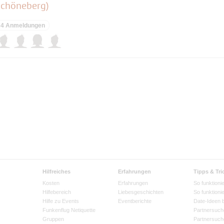
Schöneberg)
4 Anmeldungen
Hilfreiches
Erfahrungen
Tipps & Tri
Kosten
Erfahrungen
So funktionie
Hilfebereich
Liebesgeschichten
So funktioni
Hilfe zu Events
Eventberichte
Date-Ideen 
Funkenflug Netiquette
Partnersuch
Gruppen
Partnersuch