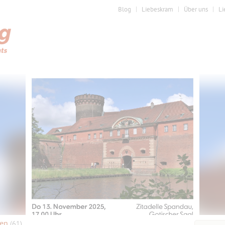
Blog
Liebeskram
Über uns
Li
sen
(61)