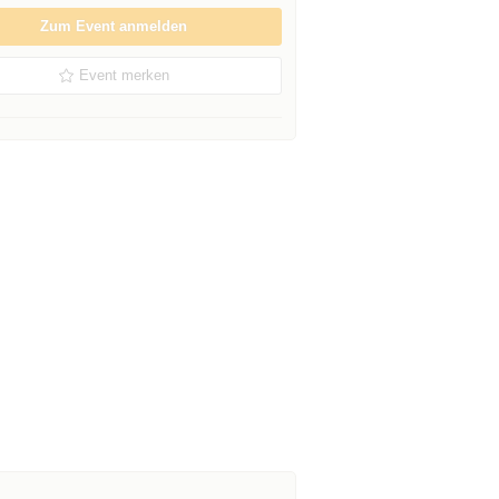
Zum Event anmelden
Event merken
jtt&newUser=true