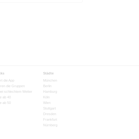
cks
Städte
rt die App
München
eren die Gruppen
Berlin
bei schlechtem Wetter
Hamburg
e ab 40
Köln
e ab 50
Wien
Stuttgart
Dresden
Frankfurt
Nürnberg