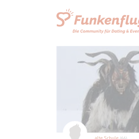
alte Schule
(66)