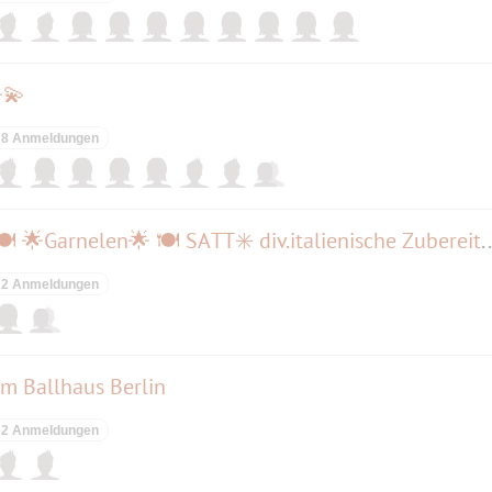
💫
8 Anmeldungen
Letzter SCAMPI-Abend 2025 🍽 🌟Garnelen🌟 🍽 SATT✳ div.itali
2 Anmeldungen
im Ballhaus Berlin
2 Anmeldungen