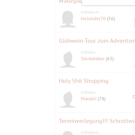
Waldspaziergang Bergfelde -
Initiatorin
Holunder70
(56)
Glühwein-Tour zum Adventsma
Initiator
Störtebeker
(63)
Holy Shit Shopping
Initiator
D
Maratiri
(78)
Terminverlegung!!! Schrottwi
Initiatorin