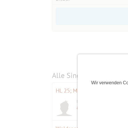
Alle Single-Events am
s
Wir verwenden Co
HL 25; Mit dem Bus auf den 
Initiator
adventurefox
(59)