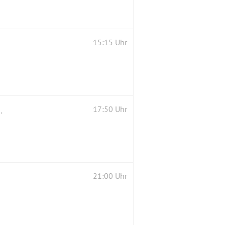
15:15 Uhr
enische Zubereitungen✳25 € p.P.
17:50 Uhr
21:00 Uhr