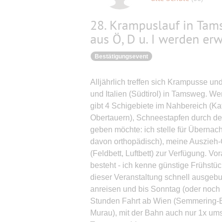
28. Krampuslauf in Tam
aus Ö, D u. I werden erw
Bestätigungsevent
Alljährlich treffen sich Krampusse u
und Italien (Südtirol) in Tamsweg. We
gibt 4 Schigebiete im Nahbereich (Ka
Obertauern), Schneestapfen durch den 
geben möchte: ich stelle für Übernac
davon orthopädisch), meine Auszieh-
(Feldbett, Luftbett) zur Verfügung. V
besteht - ich kenne günstige Frühstü
dieser Veranstaltung schnell ausgebuc
anreisen und bis Sonntag (oder noch 
Stunden Fahrt ab Wien (Semmering-B
Murau), mit der Bahn auch nur 1x ums