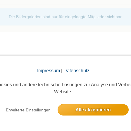
Die Bildergalerien sind nur für eingeloggte Mitglieder sichtbar.
Impressum
|
Datenschutz
elben Tag
okies und andere technische Lösungen zur Analyse und Verbe
Weihnachtsmarkt nach Lübeck
Website.
25 Anmeldungen
Alle akzeptieren
Erweiterte Einstellungen