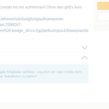
Kontakt mit mir aufnehmen! Ohne den gibt's kein
4.at/news/salzburg/lungau/krampusse-
art-259926?
m%2F&edge_id=cx:2gq3pr6uzmjwu100iwwjxwn0wy:32suo2jlyg
oggte Mitglieder sichtbar. Log dich ein oder melde dich
ie Teilnehmer zu sehen!