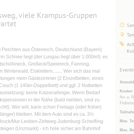
sweg, viele Krampus-Gruppen
artet
Sam
Tam
Act
nd Perchten aus Österreich, Deutschland (Bayern)
Kul
nn Schnee liegt (der Lungau liegt über 1.000m!): es
tschi/Aineck, Großeck/Speiereck, Fanning,
Eventi
Winterwald, Eisklettern, ...... Wer sich das mal
htungen mein Gästezimmer (2 Einzelbetten, eines
Anmeld
Couch (1 140er-Doppelbett) und ggf. 2 Notbetten
Kosten
oraussetzung: keine Katzenallergie. Wenn Bedarf
An- u. 
ckspensionen in der Nähe (bald melden, sind zu
Frühstüc
ht!). Wer will, kann schon Freitags (oder früher)
Teilneh
länger) bleiben. Mit dem Auto sind es ca. 3½
ruck/Mur-Leoben-Zeltweg-Judenburg-Scheifling-
Max. Te
teigen (Unzmarkt) - ich hole sicher am Bahnhof
Max. Be