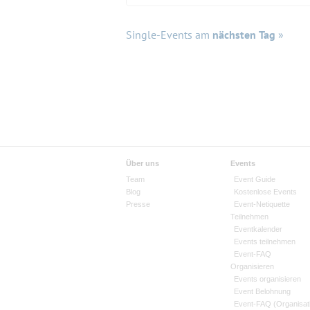
Single-Events am
nächsten Tag
»
Über uns
Events
Team
Event Guide
Blog
Kostenlose Events
Presse
Event-Netiquette
Teilnehmen
Eventkalender
Events teilnehmen
Event-FAQ
Organisieren
Events organisieren
Event Belohnung
Event-FAQ (Organisat