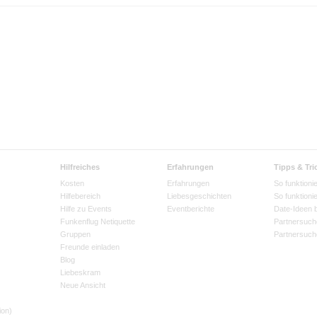
Hilfreiches
Erfahrungen
Tipps & Tri
Kosten
Erfahrungen
So funktionie
Hilfebereich
Liebesgeschichten
So funktioni
Hilfe zu Events
Eventberichte
Date-Ideen 
Funkenflug Netiquette
Partnersuch
Gruppen
Partnersuch
Freunde einladen
Blog
Liebeskram
Neue Ansicht
ion)