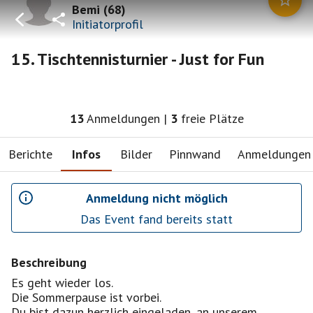
Bemi
(
68
)
Initiatorprofil
15. Tischtennisturnier - Just for Fun
13
Anmeldungen
|
3
freie Plätze
Berichte
Infos
Bilder
Pinnwand
Anmeldungen
Anmeldung nicht möglich
Das Event fand bereits statt
Beschreibung
Es geht wieder los.
Die Sommerpause ist vorbei.
Du bist dazun herzlich eingeladen, an unserem