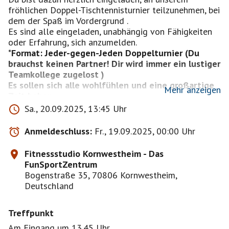
fröhlichen Doppel-Tischtennisturnier teilzunehmen, bei
dem der Spaß im Vordergrund .
Es sind alle eingeladen, unabhängig von Fähigkeiten
oder Erfahrung, sich anzumelden.
*
Format:
Jeder-gegen-Jeden Doppelturnier (Du
brauchst keinen Partner! Dir wird immer ein lustiger
Teamkollege zugelost )
Es sollen sich alle wohlfühlen und eine großartige
Mehr anzeigen
Regeln:
* Locker und lässig! Hier dreht sich alles um
Sa., 20.09.2025, 13:45 Uhr
Lachen, Spaß und ein paar verrückte Tischtennis-
Moves.
Anmeldeschluss:
Fr., 19.09.2025, 00:00 Uhr
Wir werden parallel auch ein kleines Mäxleturnier(
Around the Table) veranstalten , wird sehr lustig.
Fitnessstudio Kornwestheim - Das
Lasst uns einfach gemeinsam eine tolle Zeit voller
FunSportZentrum
Gelächter und verrückter Tischtennismomente
Bogenstraße 35, 70806 Kornwestheim,
erleben! Bring deine lustige Seite mit , dann wirds
Deutschland
schon klappen.
Umkleideräume und Duschmöglichkeiten mit
Treffpunkt
Am Eingang um 13.45 Uhr