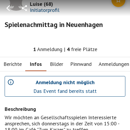
Luise
(
68
)
Initiatorprofil
Spielenachmittag in Neuenhagen
1
Anmeldung
|
4
freie Plätze
Berichte
Infos
Bilder
Pinnwand
Anmeldungen
Anmeldung nicht möglich
Das Event fand bereits statt
Beschreibung
Wir möchten an Gesellschaftsspielen Interessierte
ansprechen, sich donnerstags in der Zeit von 15:00 -
18:00 im Cafè "Zum Karzer" zu treffen.