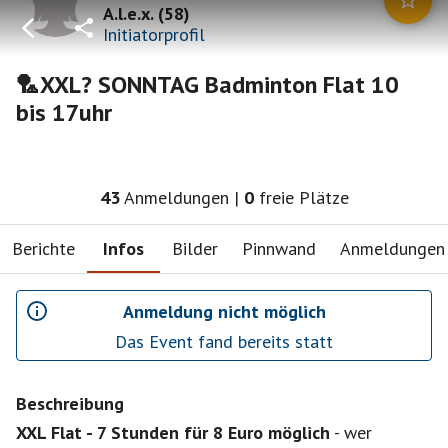
A.l.e.x.
(
58
)
Initiatorprofil
🏸XXL? SONNTAG Badminton Flat 10
bis 17uhr
43
Anmeldungen
|
0
freie Plätze
Berichte
Infos
Bilder
Pinnwand
Anmeldungen
Anmeldung nicht möglich
Das Event fand bereits statt
Beschreibung
XXL Flat - 7 Stunden für 8 Euro möglich
- wer