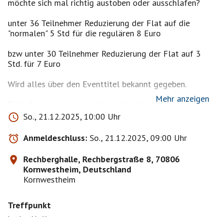
möchte sich mal richtig austoben oder ausschlafen?
unter 36 Teilnehmer Reduzierung der Flat auf die
"normalen" 5 Std für die regulären 8 Euro
bzw unter 30 Teilnehmer Reduzierung der Flat auf 3
Std. für 7 Euro
Wird alles über den Eventtitel bekannt gegeben.
Mehr anzeigen
Bitte Regel zum kostenfreien abmelden (48std vor
Beginn des Events) lesen! - bei Fragen dazu bitte
So., 21.12.2025, 10:00 Uhr
vorher fragen und nicht hinterher diskutieren. DANKE
Anmeldeschluss:
So., 21.12.2025, 09:00 Uhr
Listen zum abhaken, Kasse usw. gibts dann wie immer
im Regieraum und sollte erledigt werden bevor ihr
Rechberghalle, Rechbergstraße 8, 70806
spielen anfangt.
Kornwestheim, Deutschland
Kornwestheim
Treffpunkt
Zahlung per PAYPAL ist möglich / Barzahlung
natürlich auch weiterhin.