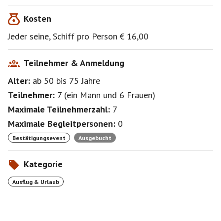
Schusters 😃
Kosten
Wir fahren bei JEDEM Wetter!
Die Reihenfolge der Anmeldung ist ohne Bedeutung.
Jeder seine, Schiff pro Person € 16,00
Bis zum Eventbeginn wünsche ich eine gute Zeit und
bleibt gesund, LG Marion
Teilnehmer & Anmeldung
Alter:
ab 50
bis 75
Jahre
Teilnehmer:
7
(
ein Mann
und
6 Frauen
)
Maximale Teilnehmerzahl:
7
Maximale Begleitpersonen:
0
Bestätigungsevent
Ausgebucht
Kategorie
Ausflug & Urlaub