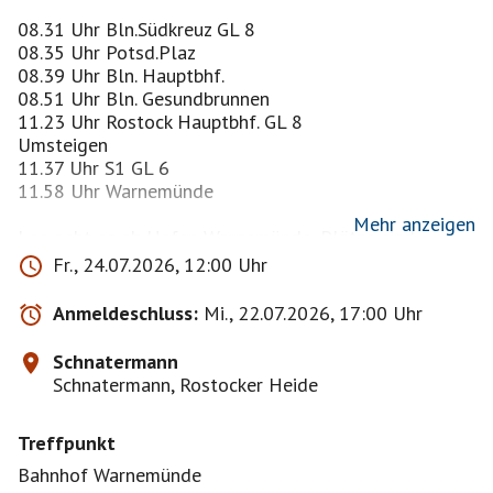
08.31 Uhr Bln.Südkreuz GL 8
08.35 Uhr Potsd.Plaz
08.39 Uhr Bln. Hauptbhf.
08.51 Uhr Bln. Gesundbrunnen
11.23 Uhr Rostock Hauptbhf. GL 8
Umsteigen
11.37 Uhr S1 GL 6
11.58 Uhr Warnemünde
Mehr anzeigen
Los geht es ab Hafen Warnemünde, Plätze sind
reserviert!
Fr., 24.07.2026, 12:00 Uhr
Die andere Schi"fff"ahrt zum Schnatermann, Rostocker
Heide!
Anmeldeschluss:
Mi., 22.07.2026, 17:00 Uhr
Abfahrt vom Hafen Warnemünde 14.30 Uhr zum
Schnatermann und zurück zum Hafen Warnemünde,
Schnatermann
Abfahrt vom Schnatermann 16.30 Uhr, lt.Internetseite!
Schnatermann, Rostocker Heide
Kurzer Aufenthalt "Schnatermann " Fahrzeit
Hin-/Zurück ca. 90 Minuten
Treffpunkt
Ankunft im Hafen Warnemünde 17.05 Uhr.
Bahnhof Warnemünde
Schiff, Gosch, Promenade, Strand und vielleicht noch