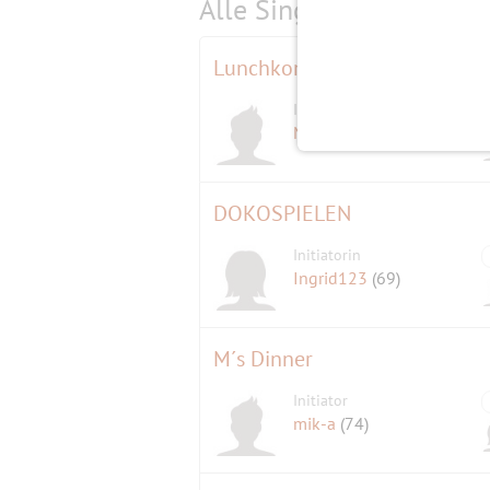
Alle Single-Events am
s
Lunchkonzert
Initiator
Maratiri
(78)
DOKOSPIELEN
Initiatorin
Ingrid123
(69)
M´s Dinner
Initiator
mik-a
(74)