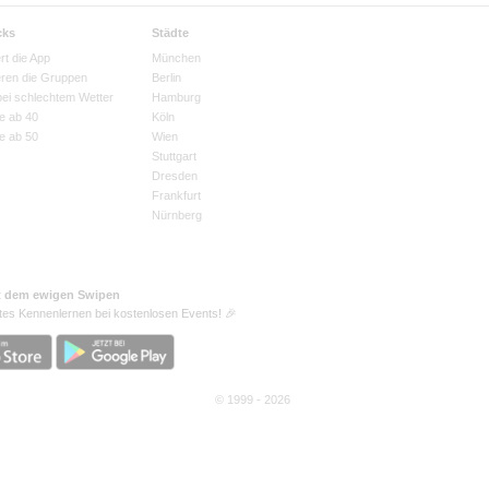
cks
Städte
rt die App
München
eren die Gruppen
Berlin
bei schlechtem Wetter
Hamburg
e ab 40
Köln
e ab 50
Wien
Stuttgart
Dresden
Frankfurt
Nürnberg
t dem ewigen Swipen
tes Kennenlernen bei kostenlosen Events! 🎉
© 1999 - 2026