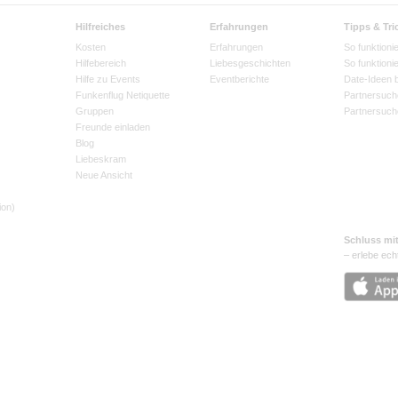
Hilfreiches
Erfahrungen
Tipps & Tri
Kosten
Erfahrungen
So funktionie
Hilfebereich
Liebesgeschichten
So funktioni
Hilfe zu Events
Eventberichte
Date-Ideen 
Funkenflug Netiquette
Partnersuch
Gruppen
Partnersuch
Freunde einladen
Blog
Liebeskram
Neue Ansicht
ion)
Schluss mi
– erlebe ech