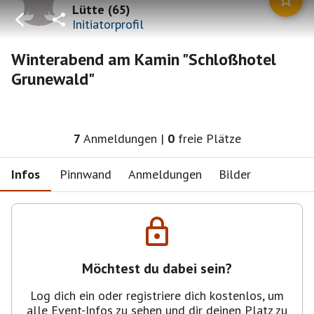
Lütte
(
65
)
Initiatorprofil
Winterabend am Kamin "Schloßhotel
Grunewald"
7
Anmeldungen
|
0
freie Plätze
Infos
Pinnwand
Anmeldungen
Bilder
Möchtest du dabei sein?
Log dich ein oder registriere dich kostenlos, um
alle Event-Infos zu sehen und dir deinen Platz zu