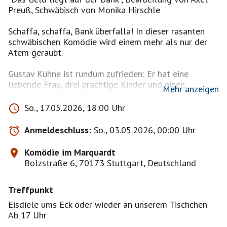
Preuß, Schwäbisch von Monika Hirschle
Schaffa, schaffa, Bank überfalla! In dieser rasanten
schwäbischen Komödie wird einem mehr als nur der
Atem geraubt.
Gustav Kühne ist rundum zufrieden: Er hat eine
liebende Frau, drei prächtige Kinder und einen
Mehr anzeigen
erfüllenden Beruf als Schlosser. Seine Leidenschaft
jedoch gilt dem Bankraub! Zusammen mit seinen
So., 17.05.2026, 18:00 Uhr
Söhnen hat er gerade wieder einen Coup gelandet.
Doch plötzlich steht die Polizei vor der Tür. In seiner
Anmeldeschluss:
So., 03.05.2026, 00:00 Uhr
Not legt er ein Gelübde ab: Wenn er davonkommt,
wird er in den nächsten 40 Jahren keine Bank mehr
Komödie im Marquardt
ausrauben.
Bolzstraße 6, 70173 Stuttgart, Deutschland
Gesagt, getan. Doch an seinem 80. Geburtstag will er
Treffpunkt
es noch einmal wissen – und plant zum Leidwesen
seiner Söhne den ersten Bankraub nach vier
Eisdiele ums Eck oder wieder an unserem Tischchen
Jahrzehnten.
Ab 17 Uhr