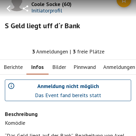
Coole Socke
(
60
)
Initiatorprofil
S Geld liegt uff d´r Bank
3
Anmeldungen
|
3
freie Plätze
Berichte
Infos
Bilder
Pinnwand
Anmeldungen
Anmeldung nicht möglich
Das Event fand bereits statt
Beschreibung
Komödie
“Das Geld liegt auf der Bank”, Bearbeitung von Axel