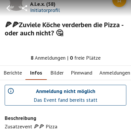
A.l.e.x.
(
58
)
Initiatorprofil
🍕🍕Zuviele Köche verderben die Pizza -
oder auch nicht? 🤔
8
Anmeldungen
|
0
freie Plätze
Berichte
Infos
Bilder
Pinnwand
Anmeldungen
Anmeldung nicht möglich
Das Event fand bereits statt
Beschreibung
Zusatzevent 🍕🍕 Pizza