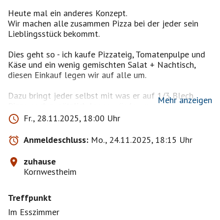
Heute mal ein anderes Konzept.
Wir machen alle zusammen Pizza bei der jeder sein
Lieblingsstück bekommt.
Dies geht so - ich kaufe Pizzateig, Tomatenpulpe und
Käse und ein wenig gemischten Salat + Nachtisch,
diesen Einkauf legen wir auf alle um.
Dazu bringt jeder selbst mit was er auf 1/3 Blech
Mehr anzeigen
Pizza noch zusätzlich legen würde um sein
persönliches Lieblingsstück Pizza zu bekommen.
Fr., 28.11.2025, 18:00 Uhr
Das eine oder andere (Uno) Spiel ist dann auch noch
Anmeldeschluss:
Mo., 24.11.2025, 18:15 Uhr
drin während die Pizza dann bäckt.....oder zwischen
Pizza und Nachtisch.
zuhause
Kornwestheim
Noch was in eigener Sache.... Ich kann nicht jeden
bestätigen der sich anmeldet und daher bitte nicht
Treffpunkt
böse sein wenn ihr dieses mal nicht zum Zug kommt.
Im Esszimmer
Auch hier natürlich wie bei allen meinen anderen