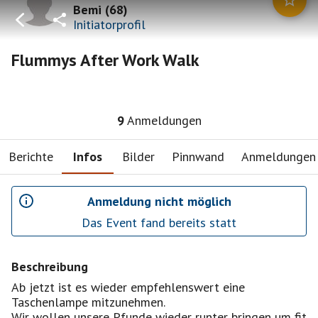
Bemi
(
68
)
Initiatorprofil
Flummys After Work Walk
9
Anmeldungen
Berichte
Infos
Bilder
Pinnwand
Anmeldungen
Anmeldung nicht möglich
Das Event fand bereits statt
Beschreibung
Ab jetzt ist es wieder empfehlenswert eine
Taschenlampe mitzunehmen.
Wir wollen unsere Pfunde wieder runter bringen um fit