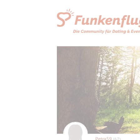
Petra59
(67)