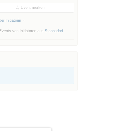
Event merken
er Initiatorin »
Events von Initiatoren aus
Stahnsdorf