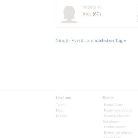
Initiatorin
Ines
(60)
Single-Events am
nächsten Tag
»
Über uns
Events
Team
Event Guide
Blog
Kostenlose Events
Presse
Event-Netiquette
Teilnehmen
Eventkalender
Events teilnehmen
Event-FAQ