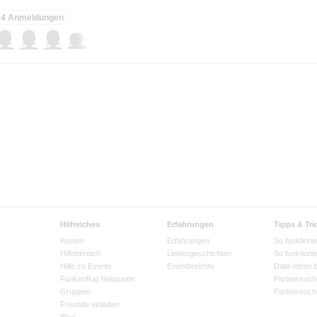
4 Anmeldungen
Hilfreiches
Erfahrungen
Tipps & Tri
Kosten
Erfahrungen
So funktionie
Hilfebereich
Liebesgeschichten
So funktioni
Hilfe zu Events
Eventberichte
Date-Ideen 
Funkenflug Netiquette
Partnersuch
Gruppen
Partnersuch
Freunde einladen
Blog