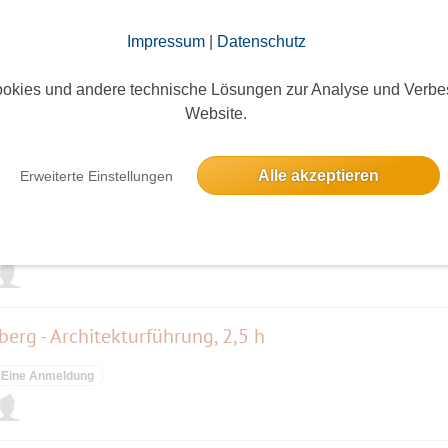
elben Tag
Impressum
|
Datenschutz
Wanderung "KRUMME LAKE GRÜNAU" und danach 
okies und andere technische Lösungen zur Analyse und Verbe
5 Anmeldungen
Website.
Alle akzeptieren
Erweiterte Einstellungen
neberg
Eine Anmeldung
erg - Architekturführung, 2,5 h
Eine Anmeldung