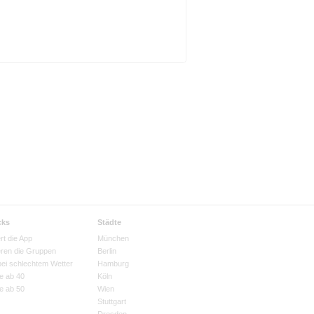
cks
Städte
rt die App
München
eren die Gruppen
Berlin
bei schlechtem Wetter
Hamburg
e ab 40
Köln
e ab 50
Wien
Stuttgart
Dresden