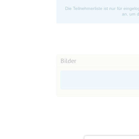
Die Teilnehmerliste ist nur für eingel
an, um d
Bilder