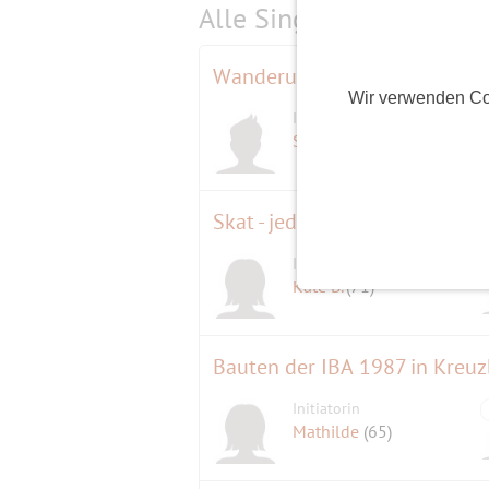
Alle Single-Events am
s
Wir verwenden Co
Initiator
Sealine
(69)
Skat - jeden Sonntag in Schö
Initiatorin
Kate B.
(71)
Bauten der IBA 1987 in Kreuzb
Initiatorin
Mathilde
(65)