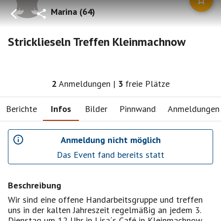
Marina
(
64
)
Stricklieseln Treffen Kleinmachnow
2
Anmeldungen
|
3
freie Plätze
Berichte
Infos
Bilder
Pinnwand
Anmeldungen
Anmeldung nicht möglich
Das Event fand bereits statt
Beschreibung
Wir sind eine offene Handarbeitsgruppe und treffen
uns in der kalten Jahreszeit regelmäßig an jedem 3.
Dienstag um 12 Uhr in Lisa´s Café in Kleinmachnow.