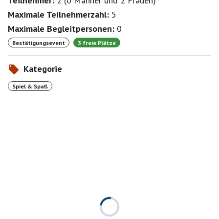
Teilnehmer:
2
(
0 Männer
und
2 Frauen
)
Maximale Teilnehmerzahl:
5
Maximale Begleitpersonen:
0
Bestätigungsevent
3 freie Plätze
Kategorie
Spiel & Spaß