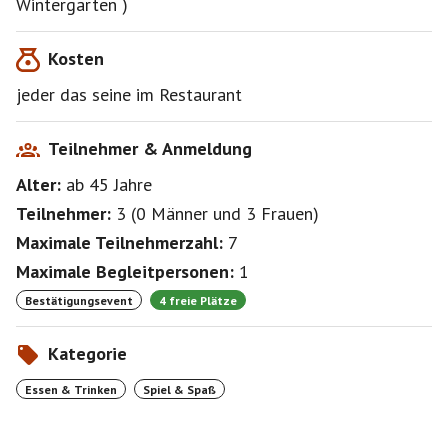
Wintergarten )
besprecht vor Spielbeginn die Spielregeln, damit es
nicht zu Konflikten kommt, wir wollen doch Spaß
Kosten
haben...
jeder das seine im Restaurant
Heute zu Gast im : EISCAFE MILLEFIORI
Schon seit über 25 Jahren gibt es das leckere
Italienische Eis aus
Teilnehmer & Anmeldung
dem Hause Millefiori.
Alter:
ab 45
Jahre
Antipasti, Salate, Pizza, Pasta, Fleisch & Fisch
Teilnehmer:
3
(
0 Männer
und
3 Frauen
)
https://eiscafe-millefiori.de/home
Maximale Teilnehmerzahl:
7
Nur Barzahlung möglich !!!
Maximale Begleitpersonen:
1
Bestätigungsevent
4 freie Plätze
Kategorie
Essen & Trinken
Spiel & Spaß