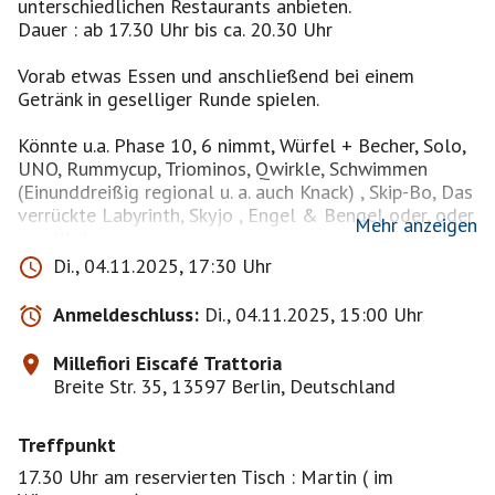
unterschiedlichen Restaurants anbieten.
Dauer : ab 17.30 Uhr bis ca. 20.30 Uhr
Vorab etwas Essen und anschließend bei einem
Getränk in geselliger Runde spielen.
Könnte u.a. Phase 10, 6 nimmt, Würfel + Becher, Solo,
UNO, Rummycup, Triominos, Qwirkle, Schwimmen
(Einunddreißig regional u. a. auch Knack) , Skip-Bo, Das
verrückte Labyrinth, Skyjo , Engel & Bengel oder, oder
Mehr anzeigen
.... mitbringen.
Di., 04.11.2025, 17:30 Uhr
Mein Spieleschrank ist gut gefüllt. Ihr dürft auch
Wünsche äußern oder selbst etwas mitbringen. (Skat
Anmeldeschluss:
Di., 04.11.2025, 15:00 Uhr
und Doppelkopf ausgenommen)
Bitte um eine Notiz auf die Pinnwand, damit ich das
Millefiori Eiscafé Trattoria
Spiel nicht auch einpacke !
Breite Str. 35, 13597 Berlin, Deutschland
Mein Vorschlag ist :
Treffpunkt
Wir bilden 2 Gruppen a 4 Personen, Spiel oder Spieler
können nach Absprache auch gern wechseln.
17.30 Uhr am reservierten Tisch : Martin ( im
Und dann habe ich noch einen Wunsch : Bitte