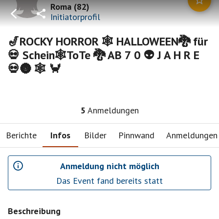
Roma
(
82
)
Initiatorprofil
🎷ROCKY HORROR 🕸 HALLOWEEN🐉 für
💀 Schein🕸ToTe 🐉 AB 7 0 👽 J A H R E
💀🌚 🕸 🦀
5
Anmeldungen
Berichte
Infos
Bilder
Pinnwand
Anmeldungen
Anmeldung nicht möglich
Das Event fand bereits statt
Beschreibung