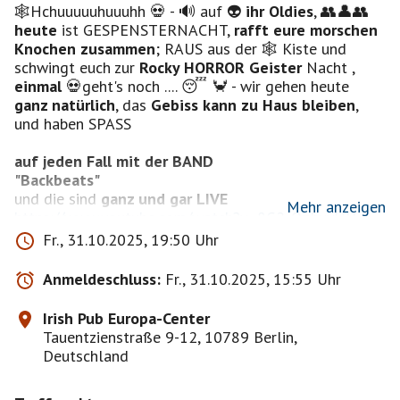
🕸Hchuuuuuhuuuhh 💀 - 🔊 auf 👽
ihr Oldies
, 👥👤👥
heute
ist GESPENSTERNACHT,
rafft eure morschen
Knochen zusammen
; RAUS aus der 🕸 Kiste und
schwingt euch zur
Rocky HORROR Geister
Nacht ,
einmal
💀geht's noch .... 😴 🦀 - wir gehen heute
ganz natürlich
, das
Gebiss kann zu Haus bleiben
,
und haben SPASS
auf jeden Fall mit der BAND
"Backbeats"
und die sind
ganz und gar LIVE
Mehr anzeigen
https://www.youtube.com/watch?v=8G2_QnhxyHU
Fr., 31.10.2025, 19:50 Uhr
🕸
Kostümieren
müssen wir uns ja nicht - 🔊 wir
haben schon alles -
Anmeldeschluss:
Fr., 31.10.2025, 15:55 Uhr
grässliche Falten
,
Irish Pub Europa-Center
Tauentzienstraße 9-12, 10789 Berlin,
Spinnweben weiß der Teufel wo überall ....
Deutschland
- heute SIND WIR VON NATUR AUS HIPP, können ganz
unauffällig mitten durchs junge Geschehen der