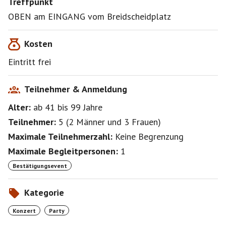
Treffpunkt
Berliner Nächte -
OBEN am EINGANG vom Breidscheidplatz
Falls ihr ohne die über lange Jahre gewohnte
Schminke nicht raus könnt,
einfach all die
Kosten
aufgezählten NATÜRLICHEN Schönheiten
wirkungsvoll hervorheben
.
Eintritt frei
🦀
An der ALTERSBEGRENZUNG
solllt ihr nicht
scheitern.
Wer zu jung ist, EINFACH EINE
Teilnehmer & Anmeldung
KURZNACHRICHT AN MICH
, dann geht das klar.
Alter:
ab 41
bis 99
Jahre
Sollte es uns hier als Oldies nicht
feurig fetzig
Teilnehmer:
5
(
2 Männer
und
3 Frauen
)
genug sein,weiß ich, wohin wir Greise
Maximale Teilnehmerzahl:
Keine Begrenzung
dann zu einem anderen EVENT
weiterziehen könnten.
Maximale Begleitpersonen:
1
Bestätigungsevent
Kategorie
Konzert
Party