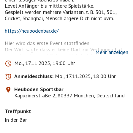
Level Anfänger bis mittlere Spielstärke.
Gespielt werden mehrere Varianten. z. B. 301, 501,
Cricket, Shanghai, Mensch ärgere Dich nicht uvm.
https://heubodenbar.de/
Hier wird das erste Event stattfinden.
Der Wirt sagte dass er keine Dart zur Verfügung hat,
Mehr anzeigen
aber wir haben ca 4 Sets zusätzlich dabei.
Mo., 17.11.2025, 19:00 Uhr
Es gibt mittlerweile eine Stammgruppe. Bitte habt
Verständnis dass ich zuerst Leute bestätige, die
Anmeldeschluss:
Mo., 17.11.2025, 18:00 Uhr
regelmäßig und seit Monaten dabei sind.
Heuboden Sportsbar
Dies ist eine private Veranstaltung und jeder ist für
Kapuzinerstraße 2, 80337 München, Deutschland
seine Gesundheit und seine Habseeligkeiten selbst
verantwortlich.
Treffpunkt
Mit der Teilnahme am Event verzichtet man auf
Schadenansprüche mir gegenüber.
In der Bar