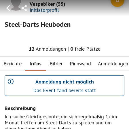
Vespabiker
(
55
)
Initiatorprofil
Steel-Darts Heuboden
12
Anmeldungen
|
0
freie Plätze
Berichte
Infos
Bilder
Pinnwand
Anmeldungen
Anmeldung nicht möglich
Das Event fand bereits statt
Beschreibung
Ich suche Gleichgesinnte, die sich regelmäßig 1x im
Monat treffen um Steel-Darts zu spielen und um
einen lustigen Abend zu haben.