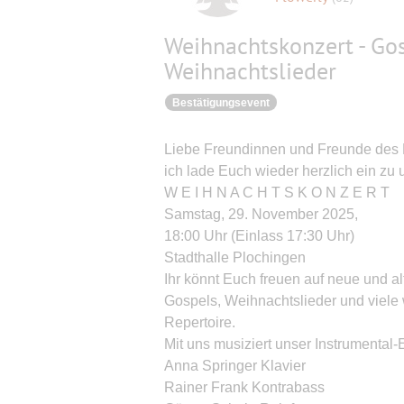
Weihnachtskonzert - Gosp
Weihnachtslieder
Bestätigungsevent
Liebe Freundinnen und Freunde des 
ich lade Euch wieder herzlich ein zu
W E I H N A C H T S K O N Z E R T
Samstag, 29. November 2025,
18:00 Uhr (Einlass 17:30 Uhr)
Stadthalle Plochingen
Ihr könnt Euch freuen auf neue und alt
Gospels, Weihnachtslieder und viel
Repertoire.
Mit uns musiziert unser Instrumental
Anna Springer Klavier
Rainer Frank Kontrabass