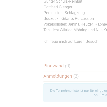
Günter Schulz-Reinfurt
Gottfried Gienger
Percussion, Schlagzeug
Bouzouki, Gitarre, Percussion
Vokalsolisten: Janina Reutter, Rapha
Ton Licht Wilfried Möhring und Nils 
Ich freue mich auf Euren Besuch!
www.folklorechor-plochingen.de
- Kar
anklicken
Pinnwand
(
0
)
Noch ein Tipp:
Anmeldungen
(2)
In Plochingen ist an diesem Tag der
der festlich geschmückten Innenstadt
dem Konzert durchschlendern und i
Die Teilnehmerliste ist nur für eingel
Ihr könnt euch auf der Pinnwand vera
an, um d
leider keine Zeit. Wegen Karten könn
nicht möglich ist. Ob es noch Karten a