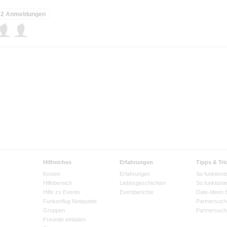
2 Anmeldungen
Hilfreiches
Erfahrungen
Tipps & Tri
Kosten
Erfahrungen
So funktionie
Hilfebereich
Liebesgeschichten
So funktioni
Hilfe zu Events
Eventberichte
Date-Ideen 
Funkenflug Netiquette
Partnersuch
Gruppen
Partnersuch
Freunde einladen