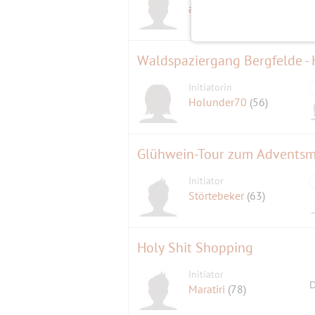
adventurefox
(59)
Waldspaziergang Bergfelde -
Initiatorin
Holunder70
(56)
Glühwein-Tour zum Adventsma
Initiator
Störtebeker
(63)
Holy Shit Shopping
Initiator
D
Maratiri
(78)