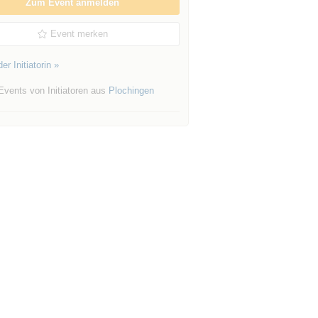
Zum Event anmelden
Event merken
er Initiatorin »
Events von Initiatoren aus
Plochingen