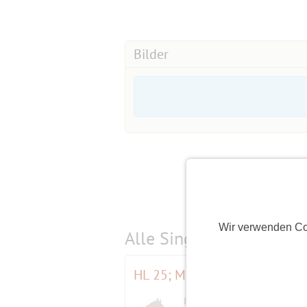
Bilder
Wir verwenden Co
Alle Single-Events am
s
HL 25; Mit dem Bus auf den 
Initiator