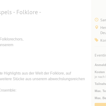
els - Folklore -
Sam
Her
Deu
Folklorechors,
Kon
 unserem
Eventi
Anmeld
Kosten
e Highlights aus der Welt der Folklore, auf
je nach 
e weitere Stücke aus unserem abwechslungsreichen
Teilneh
-Ensemble:
Max. Te
Max. Be