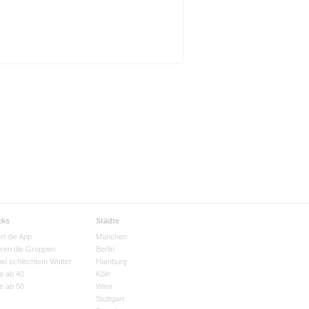
cks
Städte
rt die App
München
eren die Gruppen
Berlin
bei schlechtem Wetter
Hamburg
e ab 40
Köln
e ab 50
Wien
Stuttgart