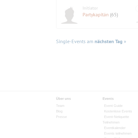
Initiator
Partykapitän
(65)
Single-Events am
nächsten Tag
»
Über uns
Events
Team
Event Guide
Blog
Kostenlose Events
Presse
Event-Netiquette
Teilnehmen
Eventkalender
Events teilnehmen