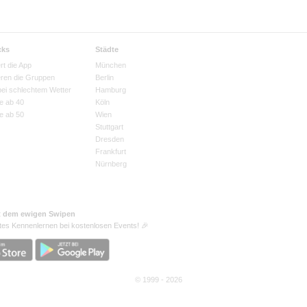
cks
Städte
rt die App
München
eren die Gruppen
Berlin
bei schlechtem Wetter
Hamburg
e ab 40
Köln
e ab 50
Wien
Stuttgart
Dresden
Frankfurt
Nürnberg
t dem ewigen Swipen
tes Kennenlernen bei kostenlosen Events! 🎉
© 1999 - 2026