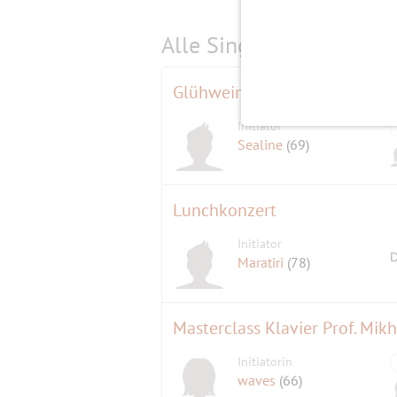
Alle Single-Events am
s
Glühweinwanderung in Grünau
Initiator
Sealine
(69)
Lunchkonzert
Initiator
D
Maratiri
(78)
Masterclass Klavier Prof. Mik
Initiatorin
waves
(66)