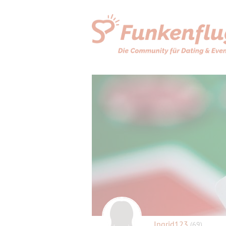
Ingrid123
(69)