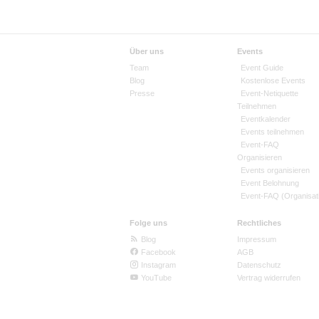
Über uns
Events
Team
Event Guide
Blog
Kostenlose Events
Presse
Event-Netiquette
Teilnehmen
Eventkalender
Events teilnehmen
Event-FAQ
Organisieren
Events organisieren
Event Belohnung
Event-FAQ (Organisat
Folge uns
Rechtliches
Blog
Impressum
Facebook
AGB
Instagram
Datenschutz
YouTube
Vertrag widerrufen