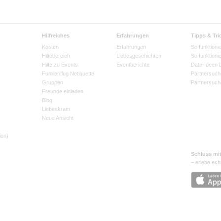
Hilfreiches
Erfahrungen
Tipps & Tri
Kosten
Erfahrungen
So funktionie
Hilfebereich
Liebesgeschichten
So funktioni
Hilfe zu Events
Eventberichte
Date-Ideen 
Funkenflug Netiquette
Partnersuch
Gruppen
Partnersuch
Freunde einladen
Blog
Liebeskram
Neue Ansicht
ion)
Schluss mi
– erlebe ech