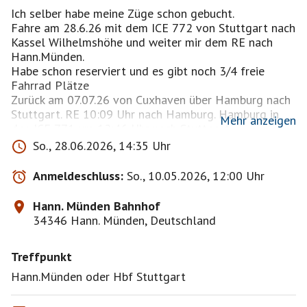
Ich selber habe meine Züge schon gebucht.
Fahre am 28.6.26 mit dem ICE 772 von Stuttgart nach
Kassel Wilhelmshöhe und weiter mir dem RE nach
Hann.Münden.
Habe schon reserviert und es gibt noch 3/4 freie
Fahrrad Plätze
Zurück am 07.07.26 von Cuxhaven über Hamburg nach
Stuttgart. RE 10:09 Uhr nach Hamburg. Hamburg in
Mehr anzeigen
den ICE 771 um 12:46 Uhr nach Stuttgart.
Habe den Zug auch schon gebucht. Auch da gibt es
So., 28.06.2026, 14:35 Uhr
noch 3/4 freie Fahrrad Plätze.
Fahrräder sind im ICE reservierungspflichtig .
Anmeldeschluss:
So., 10.05.2026, 12:00 Uhr
Tgl. sportliche 60-80 km incl. Zeit für Pausen und
Hann. Münden Bahnhof
Besichtigung.
34346 Hann. Münden, Deutschland
Trotzdem müssen wir tgl an unserem gebuchten
Quartier ankommen.
Treffpunkt
Ohne Gepäcktransport!
Die Planung der Übernachtungen auf dem
Hann.Münden oder Hbf Stuttgart
Weserradweg habe ich begonnen. Darüber kann ich
dann bei Interesse über PN Auskunft geben.