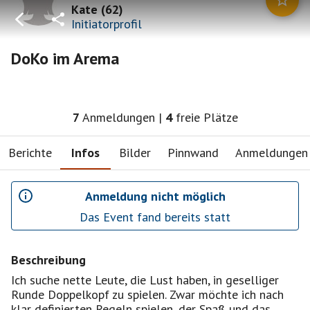
Kate
(
62
)
Initiatorprofil
DoKo im Arema
7
Anmeldungen
|
4
freie Plätze
Berichte
Infos
Bilder
Pinnwand
Anmeldungen
Anmeldung nicht möglich
Das Event fand bereits statt
Beschreibung
Ich suche nette Leute, die Lust haben, in geselliger
Runde Doppelkopf zu spielen. Zwar möchte ich nach
klar definierten Regeln spielen, der Spaß und das