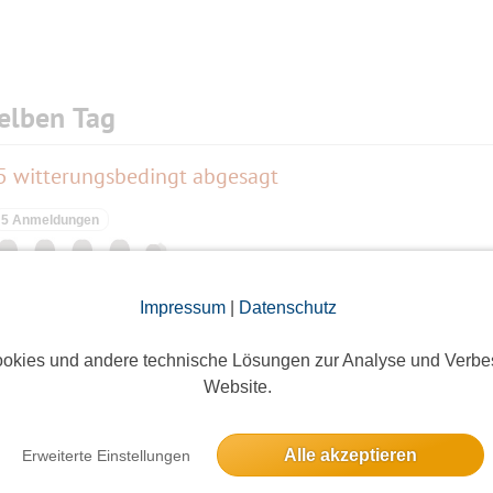
elben Tag
25 witterungsbedingt abgesagt
5 Anmeldungen
Impressum
|
Datenschutz
 Club
okies und andere technische Lösungen zur Analyse und Verbe
7 Anmeldungen
Website.
Alle akzeptieren
Erweiterte Einstellungen
🎆 SILVESTER🍾 feiern💃🚶💃🕴lebendig-fröhlich 🍀absolut friedlich in nettem geschlo