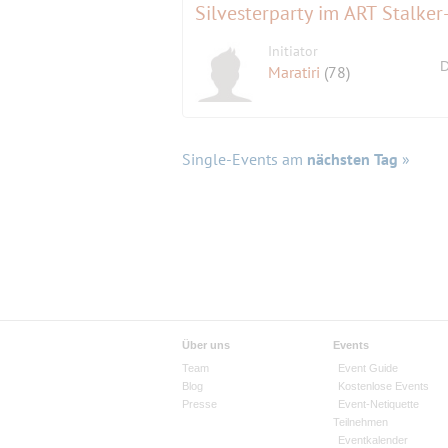
Silvesterparty im ART Stalker-
Initiator
D
Maratiri
(78)
Single-Events am
nächsten Tag
»
Über uns
Events
Team
Event Guide
Blog
Kostenlose Events
Presse
Event-Netiquette
Teilnehmen
Eventkalender