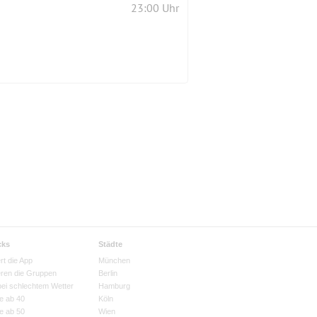
23:00 Uhr
cks
Städte
rt die App
München
eren die Gruppen
Berlin
bei schlechtem Wetter
Hamburg
e ab 40
Köln
e ab 50
Wien