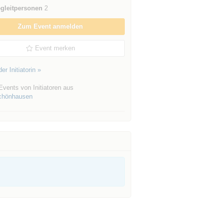
gleitpersonen
2
Zum Event anmelden
Event merken
er Initiatorin »
vents von Initiatoren aus
chönhausen