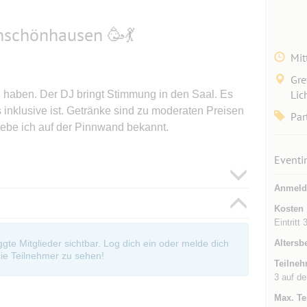
nschönhausen 🥳💃
Mit
Gre
Lic
 haben. Der DJ bringt Stimmung in den Saal. Es
is inklusive ist. Getränke sind zu moderaten Preisen
Par
be ich auf der Pinnwand bekannt.
Eventi
Anmeld
Kosten
Eintritt
Altersb
oggte Mitglieder sichtbar. Log dich ein oder melde dich
ie Teilnehmer zu sehen!
Teilneh
3 auf de
Max. Te