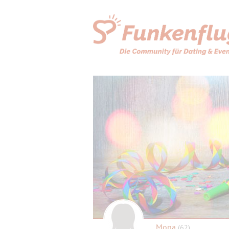
Mona
(62)