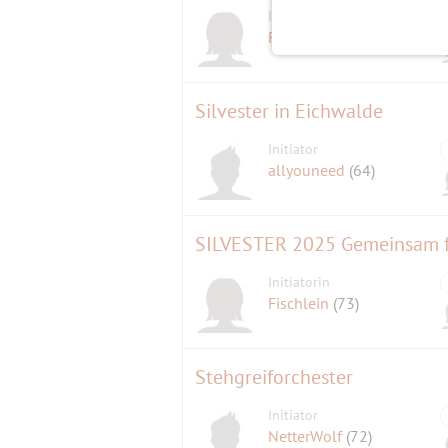
Initiatorin
Roma
(82)
Silvester in Eichwalde
Initiator
allyouneed
(64)
SILVESTER 2025 Gemeinsam f
Initiatorin
Fischlein
(73)
Stehgreiforchester
Initiator
NetterWolf
(72)