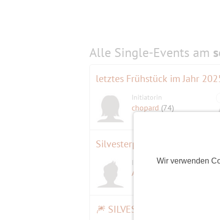
Alle Single-Events am
s
letztes Frühstück im Jahr 20
Initiatorin
chopard
(74)
Silvesterparty mit Berlin Beat
Wir verwenden Co
Initiator
Abix
(71)