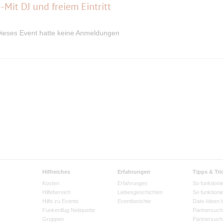
-Mit DJ und freiem Eintritt
ieses Event hatte keine Anmeldungen
Hilfreiches
Erfahrungen
Tipps & Tri
Kosten
Erfahrungen
So funktionie
Hilfebereich
Liebesgeschichten
So funktioni
Hilfe zu Events
Eventberichte
Date-Ideen 
Funkenflug Netiquette
Partnersuch
Gruppen
Partnersuch