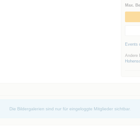
Max. Be
Events d
Andere E
Hohens
Die Bildergalerien sind nur für eingeloggte Mitglieder sichtbar.