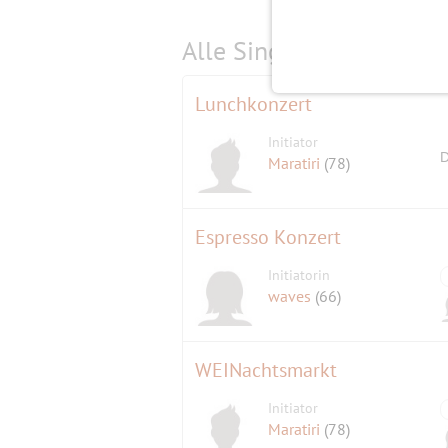
Alle Single-Events am
s
Lunchkonzert
Initiator
D
Maratiri
(78)
Espresso Konzert
Initiatorin
waves
(66)
WEINachtsmarkt
Initiator
Maratiri
(78)