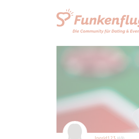
Ingrid123
(69)