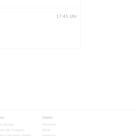
17:45 Uhr
cks
Städte
rt die App
München
eren die Gruppen
Berlin
bei schlechtem Wetter
Hamburg