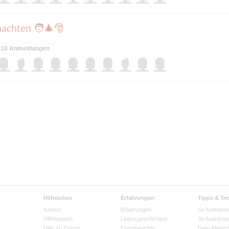
achten 🧑‍🎄🎅
10 Anmeldungen
Hilfreiches
Erfahrungen
Tipps & Tri
Kosten
Erfahrungen
So funktionie
Hilfebereich
Liebesgeschichten
So funktioni
Hilfe zu Events
Eventberichte
Date-Ideen 