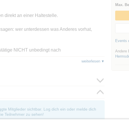
Max. Be
n direkt an einer Haltestelle.
will sagen: wer unterdessen was Anderes vorhat,
Events d
bestätige NICHT unbedingt nach
Andere 
Hermsdo
weiterlesen
eugier?
oggte Mitglieder sichtbar. Log dich ein oder melde dich
ie Teilnehmer zu sehen!