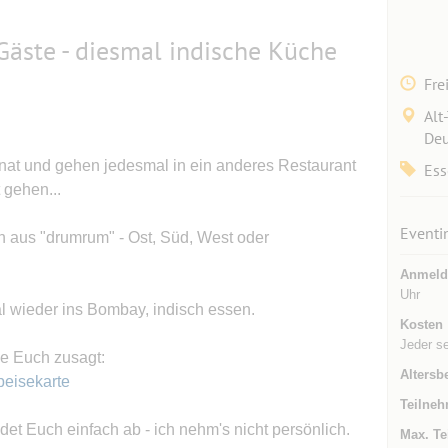
 Gäste - diesmal indische Küche
Fre
Alt
Deu
Monat und gehen jedesmal in ein anderes Restaurant
Ess
 gehen...
Eventi
 aus "drumrum" - Ost, Süd, West oder
Anmeld
Uhr
 wieder ins Bombay, indisch essen.
Kosten
Jeder s
ie Euch zusagt:
Altersb
peisekarte
Teilneh
ldet Euch einfach ab - ich nehm's nicht persönlich.
Max. Te