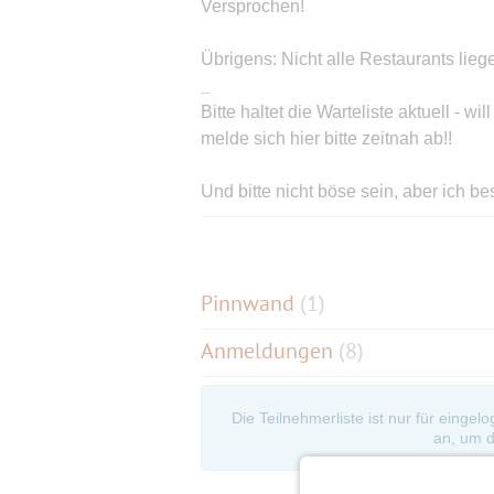
Versprochen!
Übrigens: Nicht alle Restaurants liege
_
Bitte haltet die Warteliste aktuell - 
melde sich hier bitte zeitnah ab!!
Und bitte nicht böse sein, aber ich 
• AnmeldeReihenfolge,
• BekanntschaftsDauer,
• Schönheit oder
• Geruch,
Pinnwand
(
1
)
sondern schlicht nach Laune und... N
Anmeldungen
(8)
Die Teilnehmerliste ist nur für eingel
an, um d