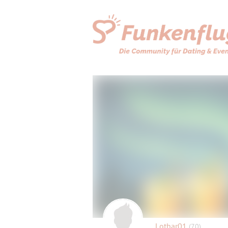
Lothar01
(70)