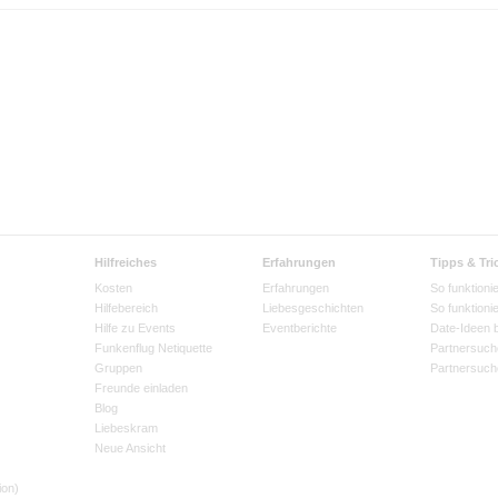
Hilfreiches
Erfahrungen
Tipps & Tri
Kosten
Erfahrungen
So funktionie
Hilfebereich
Liebesgeschichten
So funktioni
Hilfe zu Events
Eventberichte
Date-Ideen 
Funkenflug Netiquette
Partnersuch
Gruppen
Partnersuch
Freunde einladen
Blog
Liebeskram
Neue Ansicht
ion)