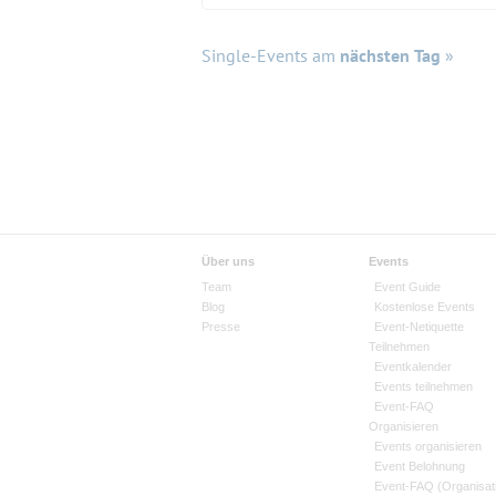
Single-Events am
nächsten Tag
»
Über uns
Events
Team
Event Guide
Blog
Kostenlose Events
Presse
Event-Netiquette
Teilnehmen
Eventkalender
Events teilnehmen
Event-FAQ
Organisieren
Events organisieren
Event Belohnung
Event-FAQ (Organisat