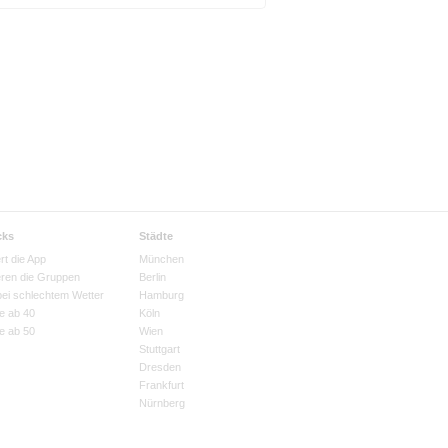
cks
Städte
rt die App
München
eren die Gruppen
Berlin
bei schlechtem Wetter
Hamburg
e ab 40
Köln
e ab 50
Wien
Stuttgart
Dresden
Frankfurt
Nürnberg