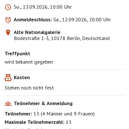
durch seine Vermittlung Eingang in bedeutende
So., 13.09.2026, 10:00 Uhr
deutsche Sammlungen und Museen, darunter auch in
die Bestände der Nationalgalerie.
Anmeldeschluss:
Sa., 12.09.2026, 20:00 Uhr
Alte Nationalgalerie
Bodestraße 1-3, 10178 Berlin, Deutschland
Treffpunkt
wird bekannt gegeben
Kosten
Stehen noch nicht fest
Teilnehmer & Anmeldung
Teilnehmer:
13
(
4 Männer
und
9 Frauen
)
Maximale Teilnehmerzahl:
13