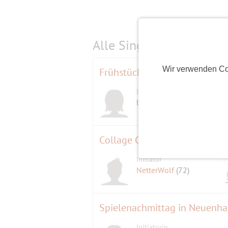
Alle Single-Events am
s
Wir verwenden Co
Frühstück am Donnerstag
Initiatorin
berline
(82)
Collage Concerte
Initiator
NetterWolf
(72)
Spielenachmittag in Neuenh
Initiatorin