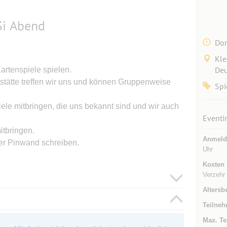
Si Abend
Don
Kle
Deu
rtenspiele spielen.
tätte treffen wir uns und können Gruppenweise
Spi
ele mitbringen, die uns bekannt sind und wir auch
Eventi
itbringen.
Anmeld
er Pinwand schreiben.
Uhr
Kosten
Verzehr
Altersb
Teilneh
Max. Te