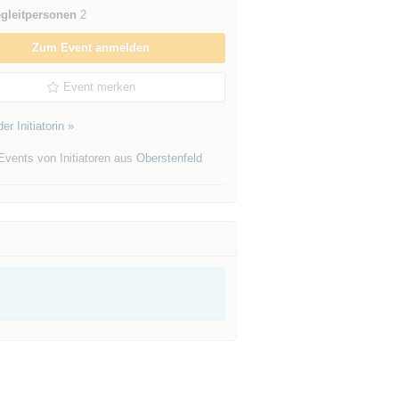
gleitpersonen
2
Zum Event anmelden
Event merken
er Initiatorin »
Events von Initiatoren aus
Oberstenfeld