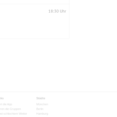
18:30 Uhr
cks
Städte
rt die App
München
eren die Gruppen
Berlin
bei schlechtem Wetter
Hamburg