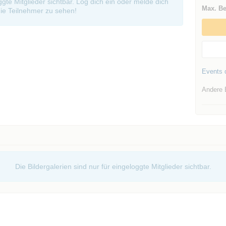
oggte Mitglieder sichtbar. Log dich ein oder melde dich
Max. Be
ie Teilnehmer zu sehen!
Events d
Andere 
Die Bildergalerien sind nur für eingeloggte Mitglieder sichtbar.