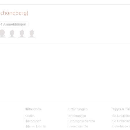
Schöneberg)
4 Anmeldungen
Hilfreiches
Erfahrungen
Tipps & Tri
Kosten
Erfahrungen
So funktionie
Hilfebereich
Liebesgeschichten
So funktioni
Hilfe zu Events
Eventberichte
Date-Ideen 