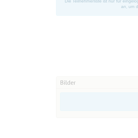
Die Teilnehmerliste ist nur für eingel
an, um d
Bilder