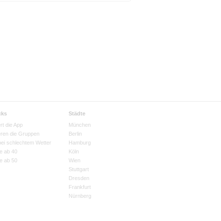
cks
Städte
rt die App
München
eren die Gruppen
Berlin
bei schlechtem Wetter
Hamburg
e ab 40
Köln
e ab 50
Wien
Stuttgart
Dresden
Frankfurt
Nürnberg