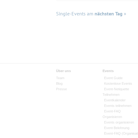
Single-Events am
nächsten Tag
»
Über uns
Events
Team
Event Guide
Blog
Kostenlose Events
Presse
Event-Netiquette
Teilnehmen
Eventkalender
Events teilnehmen
Event-FAQ
Organisieren
Events organisieren
Event Belohnung
Event-FAQ (Organisat