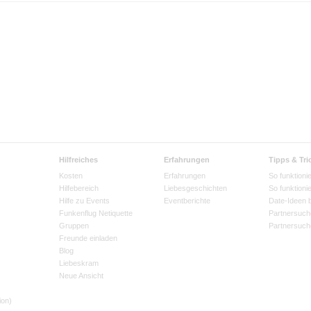
Hilfreiches
Erfahrungen
Tipps & Tri
Kosten
Erfahrungen
So funktionie
Hilfebereich
Liebesgeschichten
So funktioni
Hilfe zu Events
Eventberichte
Date-Ideen 
Funkenflug Netiquette
Partnersuch
Gruppen
Partnersuch
Freunde einladen
Blog
Liebeskram
Neue Ansicht
ion)