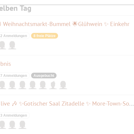
elben Tag
🎅 Weihnachtsmarkt-Bummel 🌟Glühwein ✨ Einkehr
2 Anmeldungen
8 freie Plätze
ebnis
7 Anmeldungen
Ausgebucht
🌟🎄Weihnachts-Soul🎄🌟 🎶 live 🎶 ✨Gotischer Saal Zitadelle ✨ More-Town-Soul-Band
3 Anmeldungen