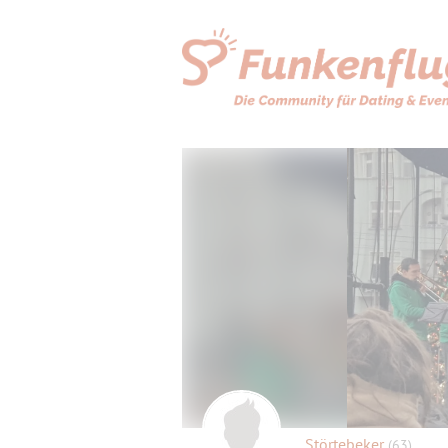
Störtebeker
(63)