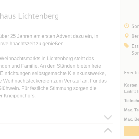
thaus Lichtenberg
Son
Ber
 über 25 Jahren am ersten Advent dazu ein, in
rweihnachtszeit zu genießen.
Ess
Son
z-Weihnachtsmarkts in Lichtenberg steht das
den und Familie. An den Ständen bieten freie
Eventi
Einrichtungen selbstgemachte Kleinkunstwerke,
e Weihnachtsleckereien zum Verkauf an. Für das
Kosten
 Glühwein. Für festliche Stimmung sorgen die
Eintritt f
er Kneipenchors.
Teilneh
Max. Te
Max. Be