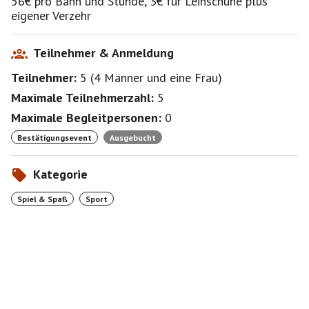
56€ pro Bahn und Stunde, 3€ für Leihschuhe plus
eigener Verzehr
Teilnehmer & Anmeldung
Teilnehmer:
5
(
4 Männer
und
eine Frau
)
Maximale Teilnehmerzahl:
5
Maximale Begleitpersonen:
0
Bestätigungsevent
Ausgebucht
Kategorie
Spiel & Spaß
Sport